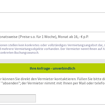
tsweise (Preise s.o. für 1 Woche), Monat ab 16,- € p.P.
tionen stellen kein konkretes oder vollständiges Vermietungsangebot dar, 
nd mehrere Vermietungsobjekte vorhanden. Der Vermieter nennt Ihnen auf A
n konkreten Buchungswunsch.
Ihre Anfrage - unverbindlich
önnen Sie direkt den Vermieter kontaktieren. Füllen Sie bitte die
f "absenden"; der Vermieter nimmt mit Ihnen per Mail oder telefo