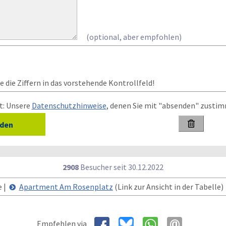
(optional, aber empfohlen)
 die Ziffern in das vorstehende Kontrollfeld!
t: Unsere
Datenschutzhinweise
, denen Sie mit "absenden" zusti

2908
Besucher seit
3
0.1
2.2
0
2
2
e |
Apartment Am Rosenplatz
(Link zur Ansicht in der Tabelle)
Empfehlen via