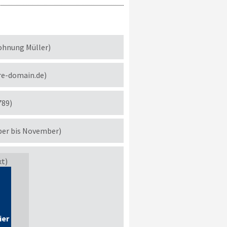
ohnung Müller)
re-domain.de)
789)
ber bis November)
xt)
ier