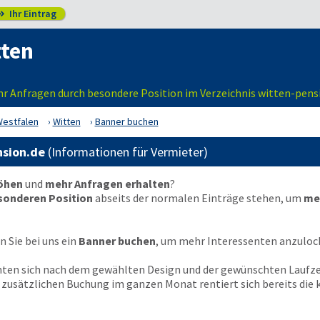
Ihr Eintrag

tten
r Anfragen durch besondere Position im Verzeichnis witten-pens
Westfalen
Witten
Banner buchen
nsion.de
(Informationen für Vermieter)
höhen
und
mehr Anfragen erhalten
?
sonderen Position
abseits der normalen Einträge stehen, um
me
 Sie bei uns ein
Banner buchen
, um mehr Interessenten anzuloc
chten sich nach dem gewählten Design und der gewünschten Laufze
en zusätzlichen Buchung im ganzen Monat rentiert sich bereits di