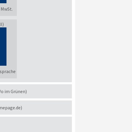
. MwSt.
l)
sprache
Wo im Grünen)
omepage.de)