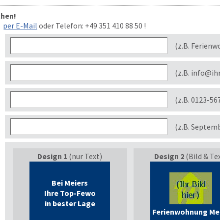
chen!
per E-Mail
oder Telefon:
+49 351 410 88 50
!
(z.B. Ferienw
(z.B. info@ih
(z.B. 0123-56
(z.B. Septem
Design 1
(nur Text)
Design 2
(Bild & Te
Bei Meiers
Ihre Top-Fewo
in bester Lage
Ferienwohnung Me