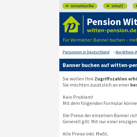
Unterkünfte
Inhalt


Pension Wi
Für Vermieter: Banner buchen – meh
Pensionen in Deutschland
Nordrhein-
Banner buchen auf witten-pe
Sie wollen Ihre
Zugriffszahlen er
Sie möchten zusätzlich an einer
be
Kein Problem!
Mit dem folgenden Formular können
Die Preise der einzelnen Banner ri
Generell gilt: Mit nur einer einzig
Alle Preise inkl. MwSt..