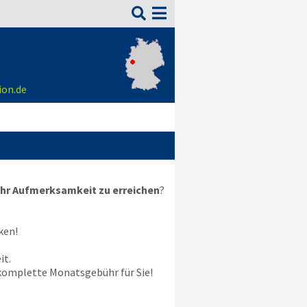

ion.de
hr Aufmerksamkeit zu erreichen
?
ken!
it.
e komplette Monatsgebühr für Sie!