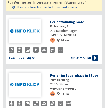
Für Vermieter:
Interesse an einem Stareintrag?
Hier klicken für mehr
Informationen
Ferienwohnung Bode
Eichenweg 7
23946
Boltenhagen
+49-172-4020163
24 km
9


zur Unterkunft
FeWo
ab €:
4
69

Ferien im Bauernhaus in Stove
Zum Breitling 33
23974
Stove
+49-38427-40410
14 km
10
