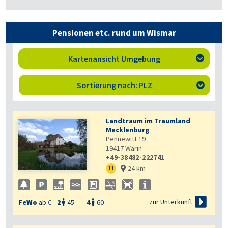
Pensionen etc. rund um Wismar
Kartenansicht Umgebung

Sortierung nach: PLZ

Landtraum im Traumland
Mecklenburg
Pennewitt 19
19417
Warin
+49-38482-222741
24 km
11


zur Unterkunft
FeWo
ab €:
2
45
4
60

