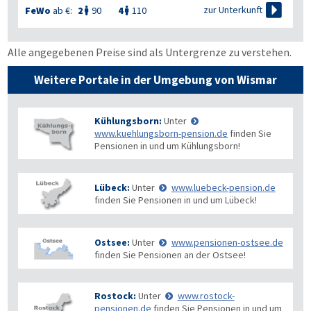

zur Unterkunft
FeWo
ab €:
2
90
4
110


Alle angegebenen Preise sind als Untergrenze zu verstehen.
Weitere Portale in der Umgebung von Wismar
Kühlungsborn:
Unter
www.kuehlungsborn-pension.de
finden Sie
Pensionen in und um Kühlungsborn!
Lübeck:
Unter
www.luebeck-pension.de
finden Sie Pensionen in und um Lübeck!
Ostsee:
Unter
www.pensionen-ostsee.de
finden Sie Pensionen an der Ostsee!
Rostock:
Unter
www.rostock-
pensionen.de
finden Sie Pensionen in und um