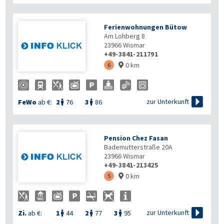
Ferienwohnungen Bütow
Am Lohberg 8
23966
Wismar
+49-3841-211791
0 km
6


zur Unterkunft
FeWo
ab €:
2
76
3
86


Pension Chez Fasan
Bademutterstraße 20A
23966
Wismar
+49-3841-213425
0 km
5


zur Unterkunft
Zi.
ab €:
1
44
2
77
3
95


