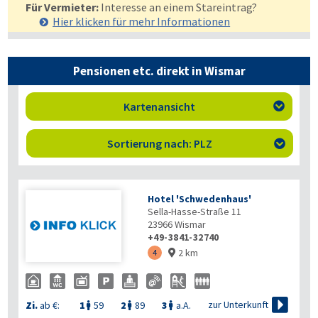
Für Vermieter:
Interesse an einem Stareintrag?
Hier klicken für mehr
Informationen
Pensionen etc. direkt in Wismar
Kartenansicht

Sortierung nach: PLZ

Hotel 'Schwedenhaus'
Sella-Hasse-Straße 11
23966
Wismar
+49-3841-32740
2 km
4


zur Unterkunft
Zi.
ab €:
1
59
2
89
3
a.A.


