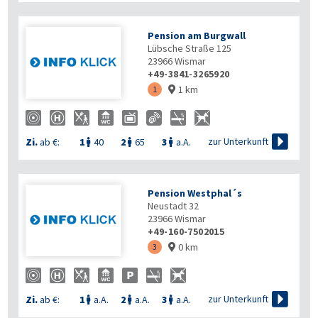
Pension am Burgwall
Lübsche Straße 125
23966
Wismar
+49-3841-3265920
1 km
1


zur Unterkunft
Zi.
ab €:
1
40
2
65
3
a.A.



Pension Westphal´s
Neustadt 32
23966
Wismar
+49-160-7502015
0 km
3


zur Unterkunft
Zi.
ab €:
1
a.A.
2
a.A.
3
a.A.


