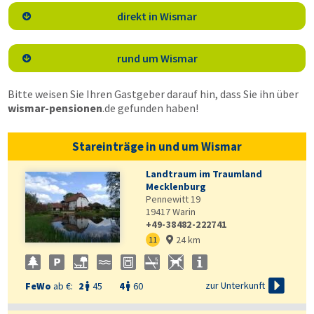
direkt in Wismar

rund um Wismar

Bitte weisen Sie Ihren Gastgeber darauf hin, dass Sie ihn über
wismar-pensionen
.de
gefunden haben!
Stareinträge in und um Wismar
Landtraum im Traumland
Mecklenburg
Pennewitt 19
19417
Warin
+49-38482-222741
24 km
11


zur Unterkunft
FeWo
ab €:
2
45
4
60

