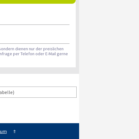
sondern dienen nur der preislichen
nfrage per Telefon oder E-Mail gerne
abelle)
sum
⇑