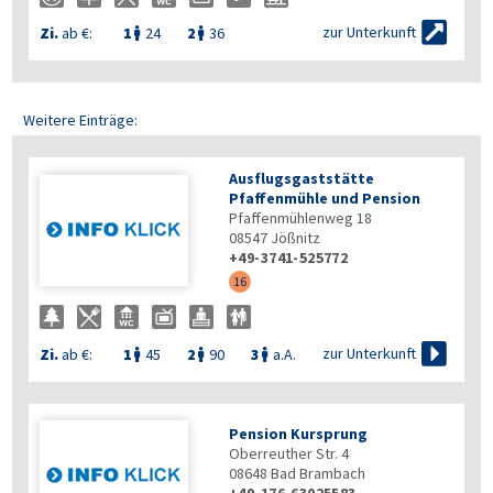

zur Unterkunft
Zi.
ab €:
1
24
2
36


Weitere Einträge:
Ausflugsgaststätte
Pfaffenmühle und Pension
Pfaffenmühlenweg 18
08547
Jößnitz
+49-3741-525772
16

zur Unterkunft
Zi.
ab €:
1
45
2
90
3
a.A.



Pension Kursprung
Oberreuther Str. 4
08648
Bad Brambach