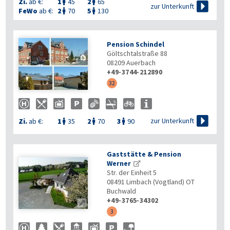
Zi.
ab €:
1
45
2
65



zur Unterkunft
FeWo
ab €:
2
70
5
130


Pension Schindel
Göltschtalstraße 88
08209
Auerbach
+49-3744-212890
32

zur Unterkunft
Zi.
ab €:
1
35
2
70
3
90



Gaststätte & Pension
Werner
Str. der Einheit 5
08491
Limbach (Vogtland) OT
Buchwald
+49-3765-34302

3