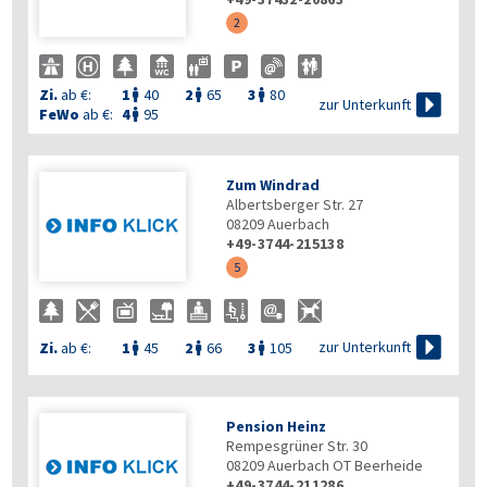
2
Zi.
ab €:
1
40
2
65
3
80




zur Unterkunft
FeWo
ab €:
4
95

Zum Windrad
Albertsberger Str. 27
08209
Auerbach
+49-3744-215138
5

zur Unterkunft
Zi.
ab €:
1
45
2
66
3
105



Pension Heinz
Rempesgrüner Str. 30
08209
Auerbach OT Beerheide
+49-3744-211286