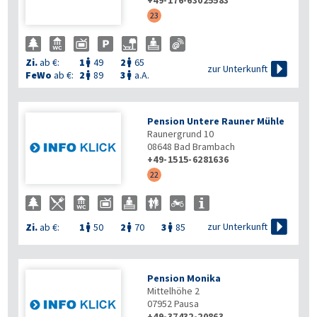
+49-176-63025583
23
Zi.
ab €:
1
49
2
65



zur Unterkunft
FeWo
ab €:
2
89
3
a.A.


Pension Untere Rauner Mühle
Raunergrund 10
08648
Bad Brambach
+49-1515-6281636
22

zur Unterkunft
Zi.
ab €:
1
50
2
70
3
85



Pension Monika
Mittelhöhe 2
07952
Pausa
+49-37432-20863