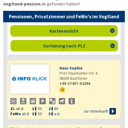
vogtland-pension
.de
gefunden haben!
Pensionen, Privatzimmer und FeWo's im Vogtland
Kartenansicht

Sortierung nach: PLZ

Haus Sophie
Prof.-Paul-Köhler-Str. 4
08645
Bad Elster
+49-37437-52296
19
Zi.
ab €:
1
50
2
85



zur Unterkunft
FeWo
ab €:
2
50
3
a.A.

