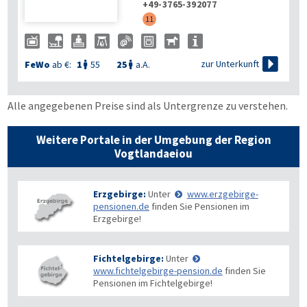
+49-3765-392077
11

zur Unterkunft
FeWo
ab €:
1
55
25
a.A.


Alle angegebenen Preise sind als Untergrenze zu verstehen.
Weitere Portale in der Umgebung der Region
Vogtlandaeiou
Erzgebirge:
Unter
www.erzgebirge-
pensionen.de
finden Sie Pensionen im
Erzgebirge!
Fichtelgebirge:
Unter
www.fichtelgebirge-pension.de
finden Sie
Pensionen im Fichtelgebirge!