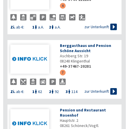
4

zur Unterkunft
Zi.
ab €:
1
a.A.
2
a.A.


Berggasthaus und Pension
Schöne Aussicht
Aschberg Str. 19
08248
Klingenthal
+49-37467-20281
7

zur Unterkunft
Zi.
ab €:
1
62
2
92
3
114



Pension und Restaurant
Rosenhof
Hauptstr. 2
08261
Schöneck/Vogtl.