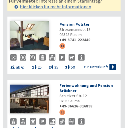
Für Vermieter:
Interesse an einem Stareintrag?
Hier klicken für mehr
Informationen
Pension Polster
Stresemannstr. 13
08523
Plauen
+49-3741-222440
13

zur Unterkunft
Zi.
ab €:
1
25
2
35
3
50



Ferienwohnung und Pension
Brückner
Schleizer Str. 12
07955
Auma
+49-36626-316898
31