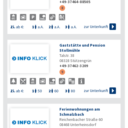
+49-37464-88505
8

zur Unterkunft
Zi.
ab €:
1
a.A.
2
a.A.
3
a.A.



Gaststätte und Pension
Stollmühle
Talstr. 38
08328
Stützengrün
+49-37462-3209
9

zur Unterkunft
Zi.
ab €:
1
50
2
60
3
80



Ferienwohnungen am
Schmalzbach
Reichenbacher Straße 60
08468
Unterheinsdorf