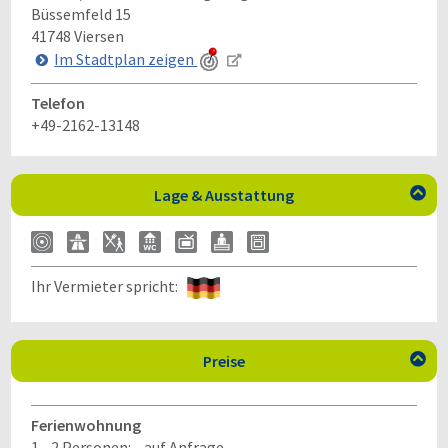
Büssemfeld 15
41748
Viersen
Im Stadtplan zeigen
Telefon
+49-2162-13148
Lage & Ausstattung

Ihr Vermieter spricht:
Preise

Ferienwohnung
1 - 2 Personen:
auf Anfrage