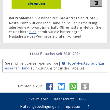

Bei Problemen:
Sie haben auf Ihre Anfrage an "Hotel-
Restaurant 'Zur eisernen Hand'" eine Fehlermeldung
oder keine Antwort innerhalb 48h erhalten? Melden Sie
es uns bitte
hier
, damit wir die hinterlegte E-
Mailadresse des Vermieters prüfen können!
11443
Besucher seit
3
0.0
1.2
0
1
4
Sie sind hier: viersen-pension.de |
Hotel-Restaurant 'Zur
eisernen Hand'
(Link zur Ansicht in der Tabelle)
Empfehlen via
Für Vermieter
Datenschutz
AGB
Nutzungsbedingungen
Impressum
⇑