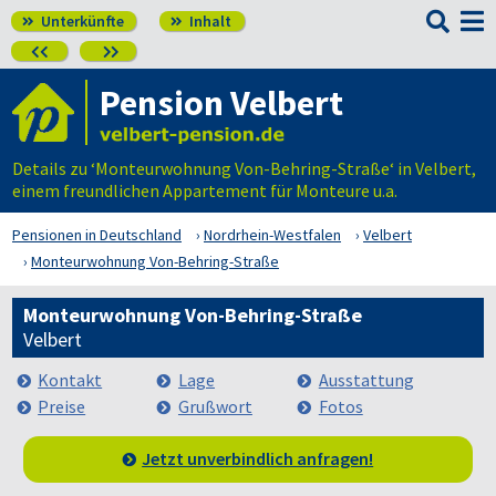

Unterkünfte
Inhalt




Pension Velbert
Details zu ‘Monteurwohnung Von-Behring-Straße‘ in Velbert,
einem freundlichen Appartement für Monteure u.a.
Pensionen in Deutschland
Nordrhein-Westfalen
Velbert
Monteurwohnung Von-Behring-Straße
Monteurwohnung Von-Behring-Straße
Velbert
Kontakt
Lage
Ausstattung
Preise
Grußwort
Fotos
Jetzt unverbindlich anfragen!