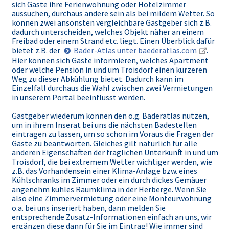
sich Gäste ihre Ferienwohnung oder Hotelzimmer
aussuchen, durchaus andere sein als bei mildem Wetter. So
können zwei ansonsten vergleichbare Gastgeber sich z.B.
dadurch unterscheiden, welches Objekt näher an einem
Freibad oder einem Strand etc. liegt. Einen Überblick dafür
bietet z.B. der
Bäder-Atlas unter baederatlas.com
.
Hier können sich Gäste informieren, welches Apartment
oder welche Pension in und um Troisdorf einen kürzeren
Weg zu dieser Abkühlung bietet. Dadurch kann im
Einzelfall durchaus die Wahl zwischen zwei Vermietungen
in unserem Portal beeinflusst werden.
Gastgeber wiederum können den o.g. Bäderatlas nutzen,
um in ihrem Inserat bei uns die nächsten Badestellen
eintragen zu lassen, um so schon im Voraus die Fragen der
Gäste zu beantworten. Gleiches gilt natürlich für alle
anderen Eigenschaften der fraglichen Unterkunft in und um
Troisdorf, die bei extremem Wetter wichtiger werden, wie
z.B. das Vorhandensein einer Klima-Anlage bzw. eines
Kühlschranks im Zimmer oder ein durch dickes Gemäuer
angenehm kühles Raumklima in der Herberge. Wenn Sie
also eine Zimmervermietung oder eine Monteurwohnung
o.ä. bei uns inseriert haben, dann melden Sie
entsprechende Zusatz-Informationen einfach an uns, wir
ergänzen diese dann für Sie im Eintrag! Wie immer sind