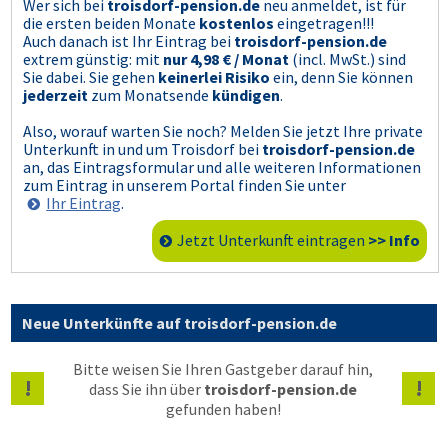
Wer sich bei
troisdorf-pension.de
neu anmeldet, ist für
die ersten beiden Monate
kostenlos
eingetragen!!!
Auch danach ist Ihr Eintrag bei
troisdorf-pension.de
extrem günstig: mit
nur 4,98 € / Monat
(incl. MwSt.) sind
Sie dabei. Sie gehen
keinerlei Risiko
ein, denn Sie können
jederzeit
zum Monatsende
kündigen
.
Also, worauf warten Sie noch? Melden Sie jetzt Ihre private
Unterkunft in und um Troisdorf bei
troisdorf-pension.de
an, das Eintragsformular und alle weiteren Informationen
zum Eintrag in unserem Portal finden Sie unter
Ihr Eintrag
.
Jetzt Unterkunft eintragen
>> Info
Neue Unterkünfte auf troisdorf-pension.de
Bitte weisen Sie Ihren Gastgeber darauf hin,
!
!
dass Sie ihn über
troisdorf-pension.de
gefunden haben!