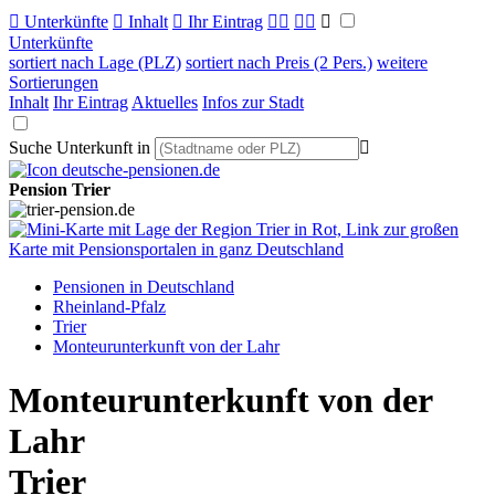

Unterkünfte

Inhalt

Ihr Eintrag



Unterkünfte
sortiert nach Lage (PLZ)
sortiert nach Preis (2 Pers.)
weitere
Sortierungen
Inhalt
Ihr Eintrag
Aktuelles
Infos zur Stadt
Suche Unterkunft in

Pension Trier
Pensionen in Deutschland
Rheinland-Pfalz
Trier
Monteurunterkunft von der Lahr
Monteurunterkunft von der
Lahr
Trier