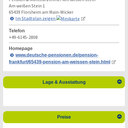
Am weißen Stein 1
65439
Flörsheim am Main-Wicker
Im Stadtplan zeigen
Telefon
+49-6145-2808
Homepage
www.deutsche-pensionen.de/pension-
frankfurt/65439-pension-am-weissen-stein.html

Lage & Ausstattung

Preise