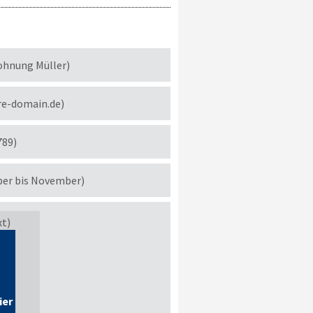
ohnung Müller)
re-domain.de)
789)
ber bis November)
xt)
ier