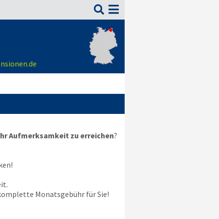

ensionen.de
hr Aufmerksamkeit zu erreichen
?
ken!
it.
e komplette Monatsgebühr für Sie!