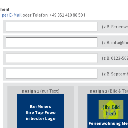
chen!
per E-Mail
oder Telefon:
+49 351 410 88 50
!
(z.B. Ferienw
(z.B. info@ih
(z.B. 0123-56
(z.B. Septem
Design 1
(nur Text)
Design 2
(Bild & Te
Bei Meiers
Ihre Top-Fewo
in bester Lage
Ferienwohnung Me