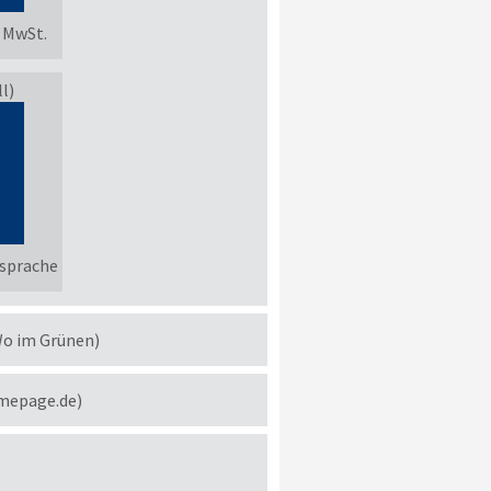
. MwSt.
l)
sprache
Wo im Grünen)
omepage.de)