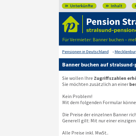
Unterkünfte
Inhalt


Pension St
Für Vermieter: Banner buchen – meh
Pensionen in Deutschland
Mecklenbu
Banner buchen auf stralsund
Sie wollen Ihre
Zugriffszahlen er
Sie möchten zusätzlich an einer
be
Kein Problem!
Mit dem folgenden Formular können
Die Preise der einzelnen Banner ri
Generell gilt: Mit nur einer einzig
Alle Preise inkl. MwSt..