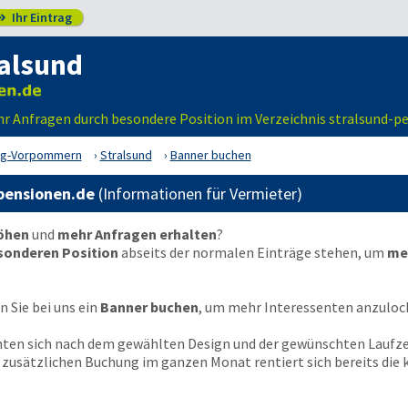
Ihr Eintrag

ralsund
r Anfragen durch besondere Position im Verzeichnis stralsund-p
rg-Vorpommern
Stralsund
Banner buchen
-pensionen.de
(Informationen für Vermieter)
höhen
und
mehr Anfragen erhalten
?
sonderen Position
abseits der normalen Einträge stehen, um
me
 Sie bei uns ein
Banner buchen
, um mehr Interessenten anzuloc
chten sich nach dem gewählten Design und der gewünschten Laufze
en zusätzlichen Buchung im ganzen Monat rentiert sich bereits di