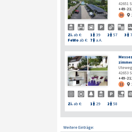
42651
S
+49-21
30

Zi.
ab €:
1
39
2
57
3



FeWo
ab €:
7
a.A.

Messez
zimmer
Uteweg
42653
S
+49-21
11

Zi.
ab €:
1
29
2
58


Weitere Einträge: