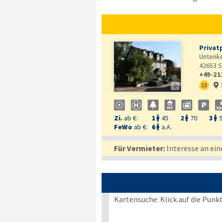
Privatp
Untenk
42653
S
+49-21

13

Zi.
ab €:
1
45
2
70
3



FeWo
ab €:
6
a.A.

Für Vermieter:
Interesse an ein
Kartensuche: Klick auf die Punk