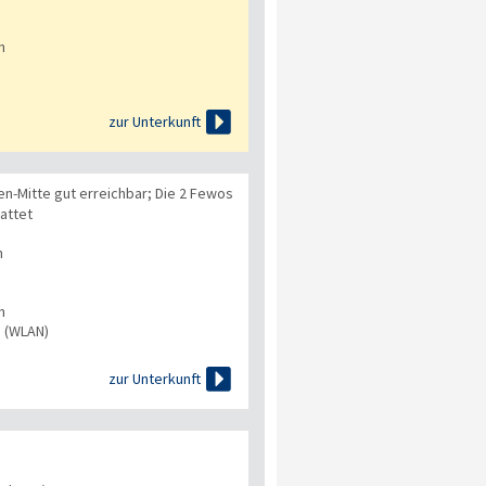
n

zur Unterkunft
en-Mitte gut erreichbar; Die 2 Fewos
attet
n
n
s (WLAN)

zur Unterkunft