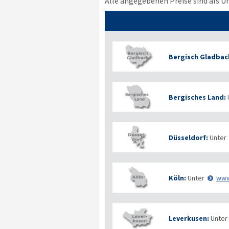
Alle angegebenen Preise sind als U
Bergisch Gladbac
Bergisches Land:
Düsseldorf:
Unter
Köln:
Unter
www
Leverkusen:
Unter