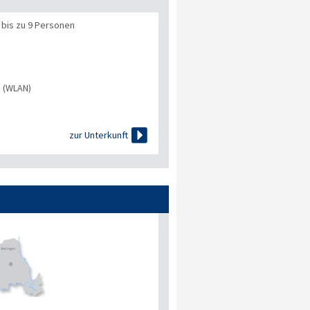
 bis zu 9 Personen
s (WLAN)

zur Unterkunft