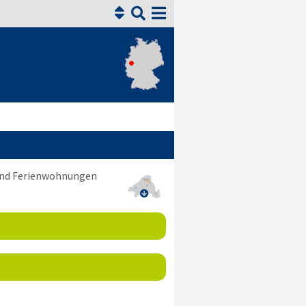


 und Ferienwohnungen
