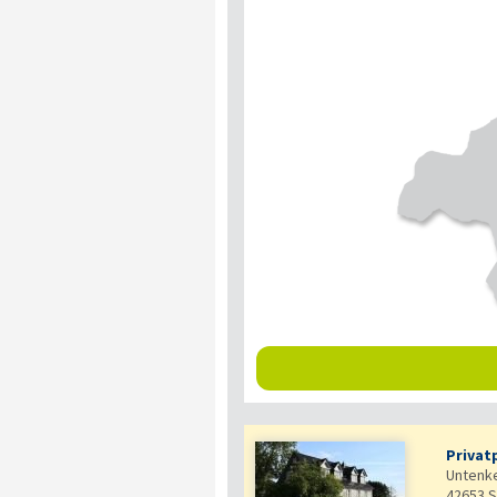
Privatp
Untenk
42653
S