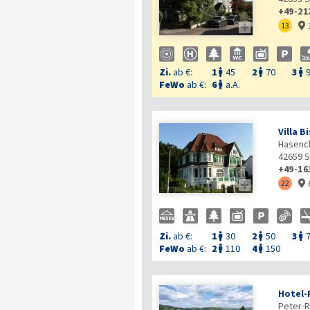
+49-21

13

Zi.
ab €:
1
45
2
70
3



FeWo
ab €:
6
a.A.

Villa B
Hasencl
42659
S
+49-16

22

Zi.
ab €:
1
30
2
50
3



FeWo
ab €:
2
110
4
150


Hotel-
Peter-R