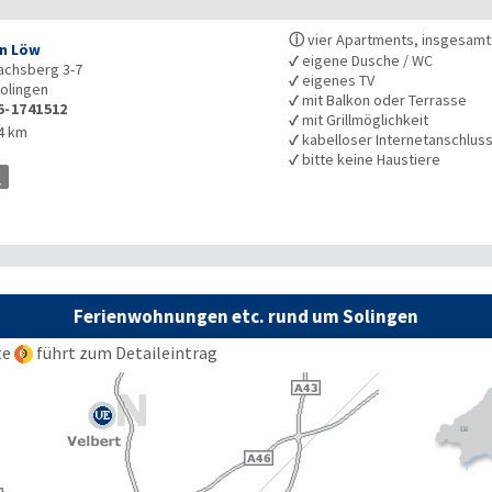
ⓘ
vier Apartments, insgesamt
n Löw
✓
eigene Dusche / WC
achsberg 3-7
✓
eigenes TV
olingen
✓
mit Balkon oder Terrasse
5-1741512
✓
mit Grillmöglichkeit
4 km
✓
kabelloser Internetanschlus
✓
bitte keine Haustiere
Ferienwohnungen etc. rund um Solingen
te
führt zum Detaileintrag