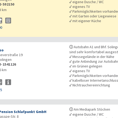
✓
eigene Dusche / WC
2-592150
✓
eigenes TV
3 km
✓
Parkmöglichkeiten vorhande
✓
mit Garten oder Liegewiese
✓
mit eigener Küche
90
ⓘ
Autobahn A1 und Bhf. Soling
iso
sind sehr komfortabel ausgest
everstraße 19
✓
Messegelände in der Nähe
olingen
✓
gute Anbindung zur Autobah
3-1541126
✓
im Grünen gelegen
6 km
✓
eigenes TV
✓
Parkmöglichkeiten vorhande
✓
kabelloser Internetanschlus
✓
Nichtrauchereinrichtung
75
ⓘ
Am Mediapark Stöcken
Pension Schlafpunkt GmbH
✓
eigene Dusche / WC
asspe-Str. 8