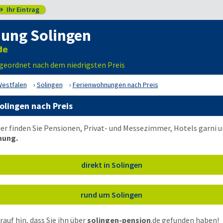
Ihr Eintrag

ung Solingen
 geordnet nach dem niedrigsten Preis
Westfalen
Solingen
Ferienwohnungen nach Preis
lingen nach Preis
ier finden Sie Pensionen, Privat- und Messezimmer, Hotels garni
nung.
direkt in Solingen
rund um Solingen
auf hin, dass Sie ihn über
solingen-pension
.de
gefunden haben!