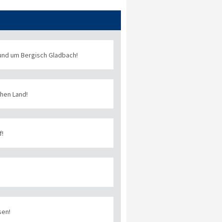
 und um Bergisch Gladbach!
hen Land!
f!
sen!