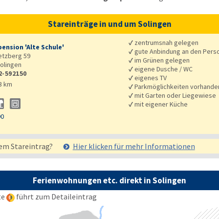
Stareinträge in und um Solingen
✓
zentrumsnah gelegen
ension 'Alte Schule'
✓
gute Anbindung an den Pers
etzberg 59
✓
im Grünen gelegen
olingen
✓
eigene Dusche / WC
2-592150
✓
eigenes TV
3 km
✓
Parkmöglichkeiten vorhande
✓
mit Garten oder Liegewiese
✓
mit eigener Küche
90
em Stareintrag?
Hier klicken für mehr
Informationen
Ferienwohnungen etc. direkt in Solingen
te
führt zum Detaileintrag