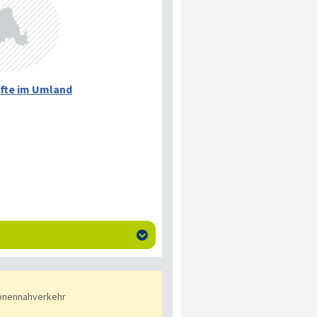
fte im Umland

onennahverkehr