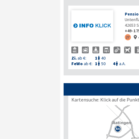
Pensio
Untenfl
42653
S
+49-17
27

Zi.
ab €:
1
40

FeWo
ab €:
1
50
4
a.A.


Kartensuche: Klick auf die Punk