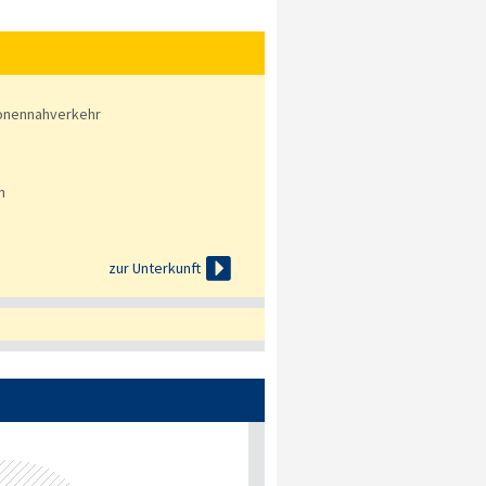
onennahverkehr
n

zur Unterkunft