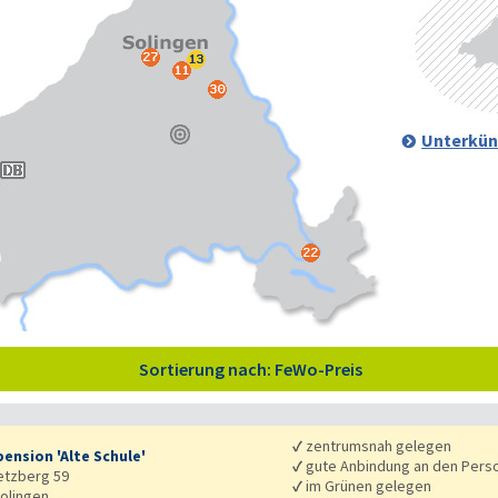
Unterkün
Sortierung nach: FeWo-Preis
✓
zentrumsnah gelegen
ension 'Alte Schule'
✓
gute Anbindung an den Pers
etzberg 59
✓
im Grünen gelegen
olingen