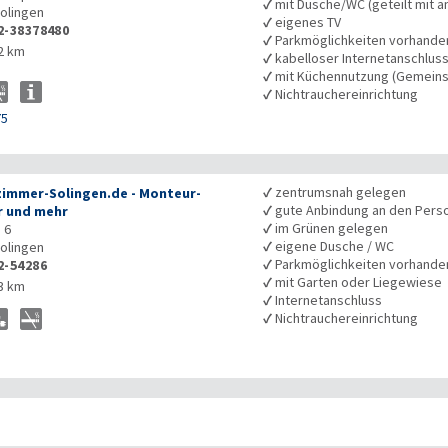
✓
mit Dusche/WC (geteilt mit a
olingen
✓
eigenes TV
2-38378480
✓
Parkmöglichkeiten vorhande
2 km
✓
kabelloser Internetanschlus
✓
mit Küchennutzung (Gemeins
✓
Nichtrauchereinrichtung
75
✓
zentrumsnah gelegen
immer-Solingen.de - Monteur­
✓
gute Anbindung an den Pers
 und mehr
✓
im Grünen gelegen
 6
✓
eigene Dusche / WC
olingen
✓
Parkmöglichkeiten vorhande
2-54286
✓
mit Garten oder Liegewiese
3 km
✓
Internetanschluss
✓
Nichtrauchereinrichtung