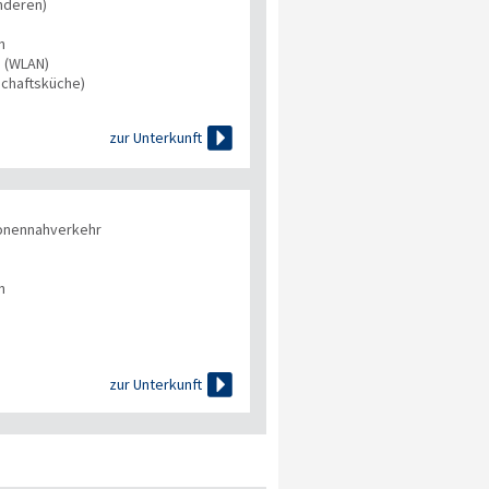
nderen)
n
s (WLAN)
chaftsküche)

zur Unterkunft
onennahverkehr
n

zur Unterkunft