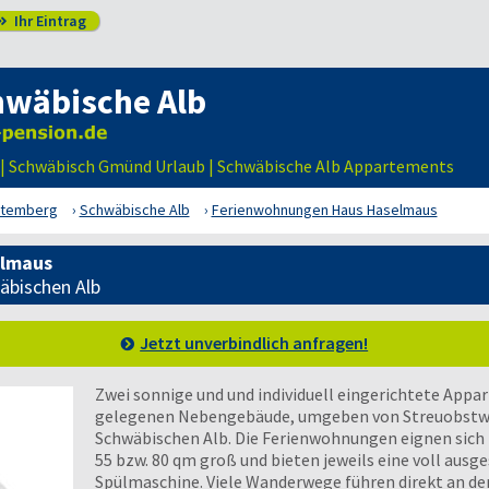
Ihr Eintrag

hwäbische Alb
| Schwäbisch Gmünd Urlaub | Schwäbische Alb Appartements
ttemberg
Schwäbische Alb
Ferienwohnungen Haus Haselmaus
elmaus
äbischen Alb
Jetzt unverbindlich anfragen!
Zwei sonnige und und individuell eingerichtete Appa
gelegenen Nebengebäude, umgeben von Streuobstwi
Schwäbischen Alb. Die Ferienwohnungen eignen sich fü
55 bzw. 80 qm groß und bieten jeweils eine voll ausge
Spülmaschine. Viele Wanderwege führen direkt an de