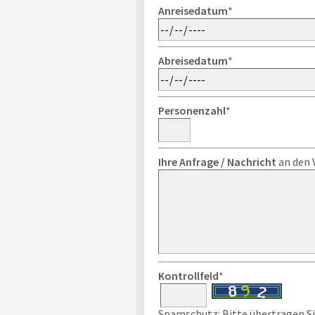
Anreisedatum
*
Abreisedatum
*
Personenzahl
*
Ihre Anfrage / Nachricht
an den 
Kontrollfeld
*
Spamschutz: Bitte übertragen Sie