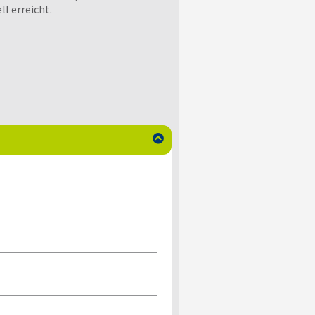
l erreicht.
