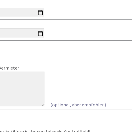
Vermieter
(optional, aber empfohlen)
 die Ziffern in das vorstehende Kontrollfeld!