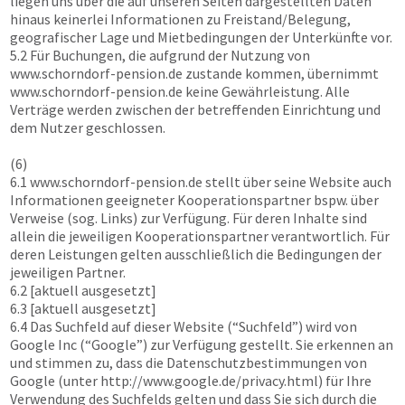
liegen uns über die auf unseren Seiten dargestellten Daten
hinaus keinerlei Informationen zu Freistand/Belegung,
geografischer Lage und Mietbedingungen der Unterkünfte vor.
5.2 Für Buchungen, die aufgrund der Nutzung von
www.schorndorf-pension.de
zustande kommen, übernimmt
www.schorndorf-pension.de
keine Gewährleistung. Alle
Verträge werden zwischen der betreffenden Einrichtung und
dem Nutzer geschlossen.
(6)
6.1
www.schorndorf-pension.de
stellt über seine Website auch
Informationen geeigneter Kooperationspartner bspw. über
Verweise (sog. Links) zur Verfügung. Für deren Inhalte sind
allein die jeweiligen Kooperationspartner verantwortlich. Für
deren Leistungen gelten ausschließlich die Bedingungen der
jeweiligen Partner.
6.2 [aktuell ausgesetzt]
6.3 [aktuell ausgesetzt]
6.4 Das Suchfeld auf dieser Website (“Suchfeld”) wird von
Google Inc (“Google”) zur Verfügung gestellt. Sie erkennen an
und stimmen zu, dass die Datenschutzbestimmungen von
Google (unter http://www.google.de/privacy.html) für Ihre
Verwendung des Suchfelds gelten und dass Sie sich durch die