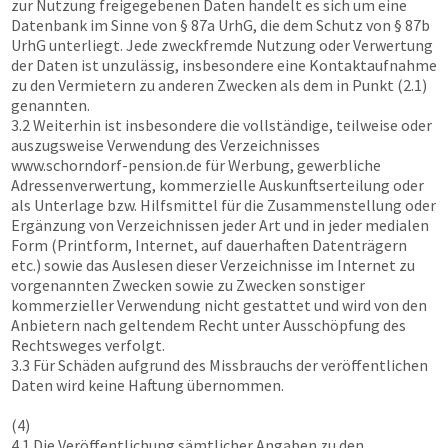
zur Nutzung freigegebenen Daten handelt es sich um eine
Datenbank im Sinne von § 87a UrhG, die dem Schutz von § 87b
UrhG unterliegt. Jede zweckfremde Nutzung oder Verwertung
der Daten ist unzulässig, insbesondere eine Kontaktaufnahme
zu den Vermietern zu anderen Zwecken als dem in Punkt (2.1)
genannten.
3.2 Weiterhin ist insbesondere die vollständige, teilweise oder
auszugsweise Verwendung des Verzeichnisses
www.schorndorf-pension.de
für Werbung, gewerbliche
Adressenverwertung, kommerzielle Auskunftserteilung oder
als Unterlage bzw. Hilfsmittel für die Zusammenstellung oder
Ergänzung von Verzeichnissen jeder Art und in jeder medialen
Form (Printform, Internet, auf dauerhaften Datenträgern
etc.) sowie das Auslesen dieser Verzeichnisse im Internet zu
vorgenannten Zwecken sowie zu Zwecken sonstiger
kommerzieller Verwendung nicht gestattet und wird von den
Anbietern nach geltendem Recht unter Ausschöpfung des
Rechtsweges verfolgt.
3.3 Für Schäden aufgrund des Missbrauchs der veröffentlichen
Daten wird keine Haftung übernommen.
(4)
4.1 Die Veröffentlichung sämtlicher Angaben zu den