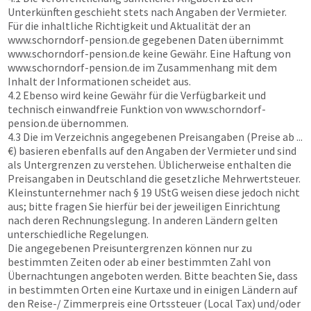
Unterkünften geschieht stets nach Angaben der Vermieter.
Für die inhaltliche Richtigkeit und Aktualität der an
www.schorndorf-pension.de
gegebenen Daten übernimmt
www.schorndorf-pension.de
keine Gewähr. Eine Haftung von
www.schorndorf-pension.de
im Zusammenhang mit dem
Inhalt der Informationen scheidet aus.
4.2 Ebenso wird keine Gewähr für die Verfügbarkeit und
technisch einwandfreie Funktion von
www.schorndorf-
pension.de
übernommen.
4.3 Die im Verzeichnis angegebenen Preisangaben (Preise ab ...
€) basieren ebenfalls auf den Angaben der Vermieter und sind
als Untergrenzen zu verstehen. Üblicherweise enthalten die
Preisangaben in Deutschland die gesetzliche Mehrwertsteuer.
Kleinstunternehmer nach § 19 UStG weisen diese jedoch nicht
aus; bitte fragen Sie hierfür bei der jeweiligen Einrichtung
nach deren Rechnungslegung. In anderen Ländern gelten
unterschiedliche Regelungen.
Die angegebenen Preisuntergrenzen können nur zu
bestimmten Zeiten oder ab einer bestimmten Zahl von
Übernachtungen angeboten werden. Bitte beachten Sie, dass
in bestimmten Orten eine Kurtaxe und in einigen Ländern auf
den Reise-/ Zimmerpreis eine Ortssteuer (Local Tax) und/oder