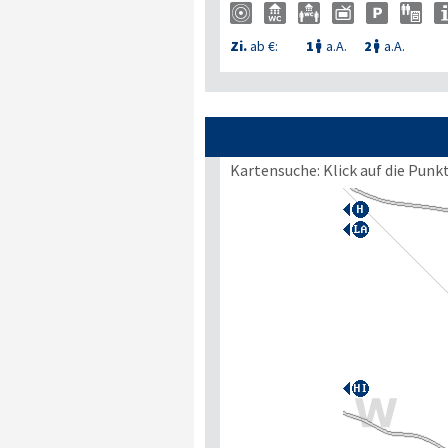
Zi.
ab €:
1
a.A.
2
a.A.


Kartensuche: Klick auf die Punk