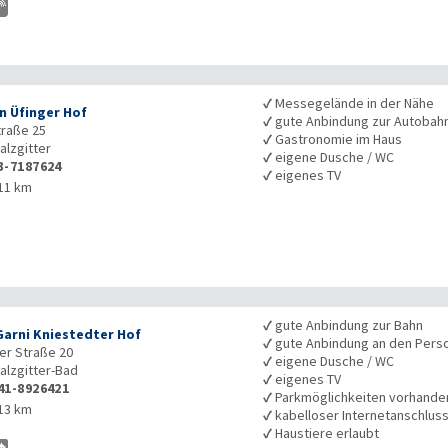
✓
Messegelände in der Nähe
n Üfinger Hof
✓
gute Anbindung zur Autobah
raße 25
✓
Gastronomie im Haus
alzgitter
✓
eigene Dusche / WC
3-7187624
✓
eigenes TV
11 km
✓
gute Anbindung zur Bahn
Garni Kniestedter Hof
✓
gute Anbindung an den Pers
er Straße 20
✓
eigene Dusche / WC
alzgitter-Bad
✓
eigenes TV
41-8926421
✓
Parkmöglichkeiten vorhande
13 km
✓
kabelloser Internetanschlus
✓
Haustiere erlaubt