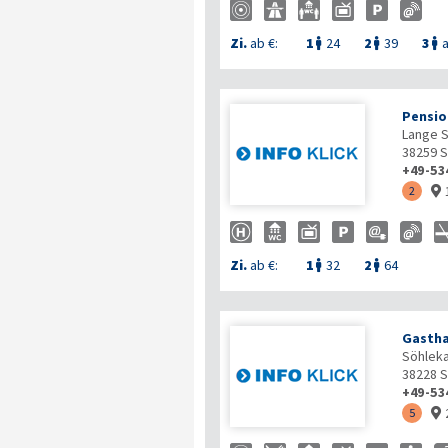
Zi.
ab €:
1
24
2
39
3
a



Pensio
Lange S
38259
S
+49-53
2

Zi.
ab €:
1
32
2
64


Gastha
Söhlek
38228
S
+49-53
5
