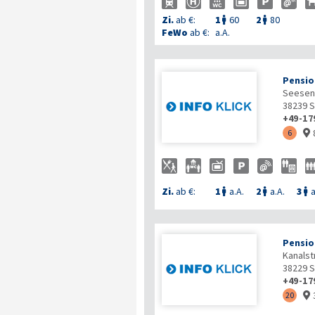
Zi.
ab €:
1
60
2
80


FeWo
ab €:
a.A.
Pensio
Seesene
38239
S
+49-17
6

Zi.
ab €:
1
a.A.
2
a.A.
3
a



Pensio
Kanalst
38229
S
+49-17
20
