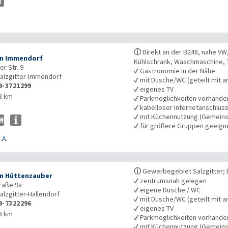
ⓘ
Direkt an der B248, nahe VW,
n Immendorf
Kühlschrank, Waschmaschine, 
r Str. 9
✓
Gastronomie in der Nähe
alzgitter-Immendorf
✓
mit Dusche/WC (geteilt mit a
9-3721299
✓
eigenes TV
8 km
✓
Parkmöglichkeiten vorhande
✓
kabelloser Internetanschlus
✓
mit Küchennutzung (Gemeins
✓
für größere Gruppen geeign
.A.
ⓘ
Gewerbegebiet Salzgitter;
n Hüttenzauber
✓
zentrumsnah gelegen
raße 9a
✓
eigene Dusche / WC
alzgitter-Hallendorf
✓
mit Dusche/WC (geteilt mit a
9-7322296
✓
eigenes TV
3 km
✓
Parkmöglichkeiten vorhande
✓
mit Küchennutzung (Gemeins