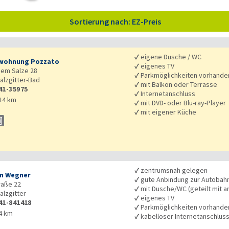
Sortierung nach: EZ-Preis
✓
eigene Dusche / WC
wohnung Pozzato
✓
eigenes TV
dem Salze 28
✓
Parkmöglichkeiten vorhande
alzgitter-Bad
✓
mit Balkon oder Terrasse
41-35975
✓
Internetanschluss
14 km
✓
mit DVD- oder Blu-ray-Player
✓
mit eigener Küche
✓
zentrumsnah gelegen
n Wegner
✓
gute Anbindung zur Autobah
raße 22
✓
mit Dusche/WC (geteilt mit a
alzgitter
✓
eigenes TV
41-841418
✓
Parkmöglichkeiten vorhande
4 km
✓
kabelloser Internetanschlus