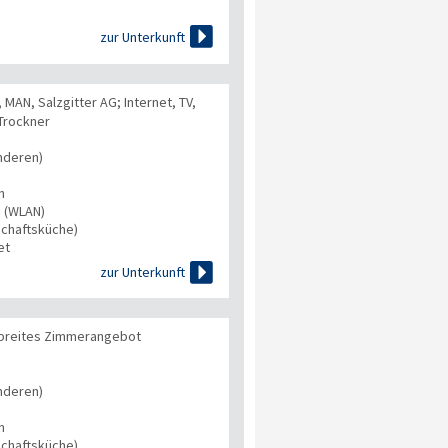

zur Unterkunft
 MAN, Salzgitter AG; Internet, TV,
Trockner
nderen)
n
s (WLAN)
chaftsküche)
et

zur Unterkunft
 breites Zimmerangebot
nderen)
n
chaftsküche)