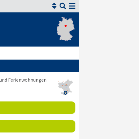


i und Ferienwohnungen
