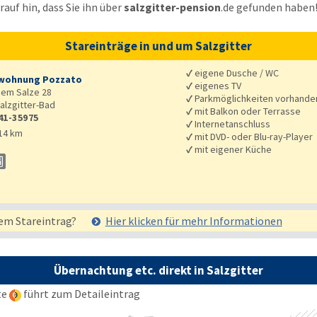
auf hin, dass Sie ihn über
salzgitter-pension
.de
gefunden haben
Stareinträge in und um Salzgitter
✓
eigene Dusche / WC
wohnung Pozzato
✓
eigenes TV
dem Salze 28
✓
Parkmöglichkeiten vorhande
alzgitter-Bad
✓
mit Balkon oder Terrasse
41-35975
✓
Internetanschluss
14 km
✓
mit DVD- oder Blu-ray-Player
✓
mit eigener Küche
em Stareintrag?
Hier klicken für mehr
Informationen
Übernachtung etc. direkt in Salzgitter
te
führt zum Detaileintrag