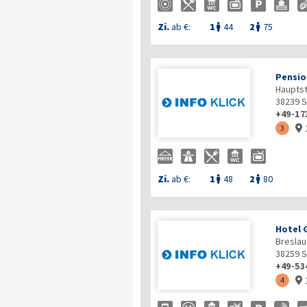
Zi.
ab €:
1
44
2
75


Pensio
Hauptst
38239
S
+49-17
3

Zi.
ab €:
1
48
2
80


Hotel 
Breslau
38259
S
+49-53
4
