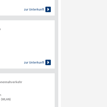

zur Unterkunft
n

zur Unterkunft
onennahverkehr
n
s (WLAN)