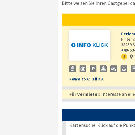
Bitte weisen Sie Ihren Gastgeber dar
Ferien
Hinter 
38259
S
+49-53
8

FeWo
ab €:
3
a.A.

Für Vermieter:
Interesse an ein
Kartensuche: Klick auf die Punk