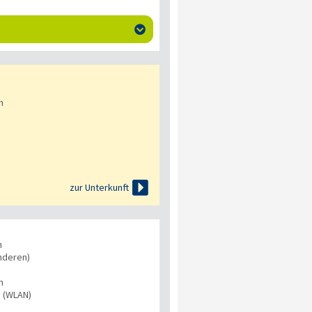

n

zur Unterkunft
n
nderen)
n
s (WLAN)