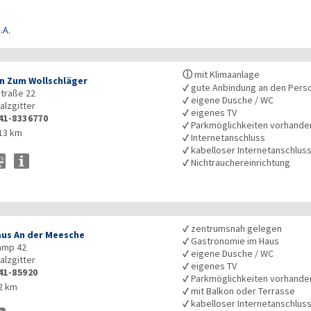
.A.
ⓘ
mit Klimaanlage
n Zum Wollschläger
✓
gute Anbindung an den Pers
traße 22
✓
eigene Dusche / WC
alzgitter
✓
eigenes TV
41-8336770
✓
Parkmöglichkeiten vorhande
13 km
✓
Internetanschluss
✓
kabelloser Internetanschlus
✓
Nichtrauchereinrichtung
✓
zentrumsnah gelegen
us An der Meesche
✓
Gastronomie im Haus
amp 42
✓
eigene Dusche / WC
alzgitter
✓
eigenes TV
41-85920
✓
Parkmöglichkeiten vorhande
2 km
✓
mit Balkon oder Terrasse
✓
kabelloser Internetanschlus