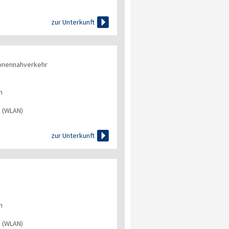

zur Unterkunft
onennahverkehr
n
s (WLAN)

zur Unterkunft
n
s (WLAN)