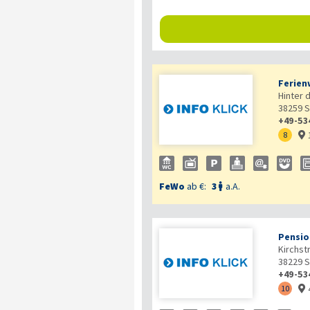
Ferien
Hinter 
38259
S
+49-53
8

FeWo
ab €:
3
a.A.

Pensio
Kirchst
38229
S
+49-53
10
