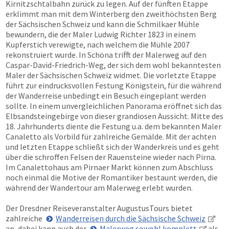
Kirnitzschtalbahn zurück zu legen. Auf der fünften Etappe
erklimmt man mit dem Winterberg den zweithöchsten Berg
der Sächsischen Schweiz und kann die Schmilkaer Mühle
bewundern, die der Maler Ludwig Richter 1823 in einem
Kupferstich verewigte, nach welchem die Mühle 2007
rekonstruiert wurde. In Schöna trifft der Malerweg auf den
Caspar-David-Friedrich-Weg, der sich dem wohl bekanntesten
Maler der Sächsischen Schweiz widmet. Die vorletzte Etappe
führt zur eindrucksvollen Festung Königstein, für die während
der Wanderreise unbedingt ein Besuch eingeplant werden
sollte. In einem unvergleichlichen Panorama eröffnet sich das
Elbsandsteingebirge von dieser grandiosen Aussicht. Mitte des
18. Jahrhunderts diente die Festung u.a. dem bekannten Maler
Canaletto als Vorbild für zahlreiche Gemälde. Mit der achten
und letzten Etappe schließt sich der Wanderkreis und es geht
über die schroffen Felsen der Rauensteine wieder nach Pirna.
Im Canalettohaus am Pirnaer Markt können zum Abschluss
noch einmal die Motive der Romantiker bestaunt werden, die
während der Wandertour am Malerweg erlebt wurden.
Der Dresdner Reiseveranstalter AugustusTours bietet
zahlreiche
Wanderreisen durch die Sächsische Schweiz
an, dabei kann auch der
Malerweg sowohl komplett
als