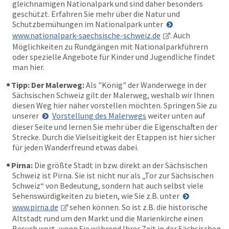
gleichnamigen Nationalpark und sind daher besonders
geschützt. Erfahren Sie mehr über die Natur und
Schutzbemühungen im Nationalpark unter
www.nationalpark-saechsische-schweiz.de
. Auch
Möglichkeiten zu Rundgängen mit Nationalparkführern
oder spezielle Angebote für Kinder und Jugendliche findet
man hier.
Tipp: Der Malerweg:
Als "König" der Wanderwege in der
Sächsischen Schweiz gilt der Malerweg, weshalb wir Ihnen
diesen Weg hier näher vorstellen möchten. Springen Sie zu
unserer
Vorstellung des Malerwegs
weiter unten auf
dieser Seite und lernen Sie mehr über die Eigenschaften der
Strecke. Durch die Vielseitigkeit der Etappen ist hier sicher
für jeden Wanderfreund etwas dabei.
Pirna:
Die größte Stadt in bzw. direkt an der Sächsischen
Schweiz ist Pirna. Sie ist nicht nur als „Tor zur Sächsischen
Schweiz“ von Bedeutung, sondern hat auch selbst viele
Sehenswürdigkeiten zu bieten, wie Sie z.B. unter
www.pirna.de
sehen können. So ist z.B. die historische
Altstadt rund um den Markt und die Marienkirche einen
Besuch wert, wenn Sie während Ihrer Zeit in der Sächsischen