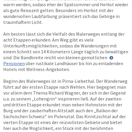
warm werden, sodass eher der Spätsommer und Herbst wieder
als gute Reisezeit gelten. Besonders im Herbst mit der
wundervollen Laubfärbung präsentiert sich das Gebirge in
traumhaftem Licht.
Am besten lässt sich die Vielfalt des Malerweges entlang der
acht Etappen erkunden. Am Weg gibt es viele
Unterkunftsmöglichkeiten, sodass die Wanderungen mit
einem Schnitt von 14 Kilometern Länge täglich zu bewältigen
sind. Die Bandbreite reicht von kleinen gemütlichen
Pensionen
über rustikale Landhäuser bis hin zu einladenden
Hotels mit Wellness-Angeboten.
Beginn des Malerweges ist in Pirna-Liebethal. Der Wanderweg
führt auf der ersten Etappe nach Wehlen. Hier begegnet man
vor allem dem Thema Richard Wagner, der sich in der Gegend
u.a. zu seinem „Lohengrin“ inspirieren ließ. Auf der zweiten
und dritten Etappe erkundet man neben Hohnstein mit der
Burg und der zauberhaften Altstadt auch den „Balkon der
Sächsischen Schweiz“ im Polenztal. Das Kirnitzschtal auf der
vierten Etappe ist eines der reizvollsten Gebiete und bietet
hier auch die Möglichkeit, ein Stück mit der berühmten