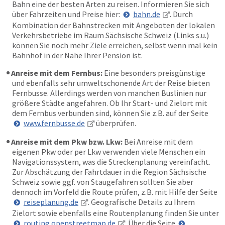
Bahn eine der besten Arten zu reisen. Informieren Sie sich
über Fahrzeiten und Preise hier:
bahn.de
. Durch
Kombination der Bahnstrecken mit Angeboten der lokalen
Verkehrsbetriebe im Raum Sächsische Schweiz (Links s.u.)
können Sie noch mehr Ziele erreichen, selbst wenn mal kein
Bahnhof in der Nähe Ihrer Pension ist.
Anreise mit dem Fernbus:
Eine besonders preisgünstige
und ebenfalls sehr umweltschonende Art der Reise bieten
Fernbusse. Allerdings werden von manchen Buslinien nur
größere Städte angefahren. Ob Ihr Start- und Zielort mit
dem Fernbus verbunden sind, können Sie z.B. auf der Seite
www.fernbusse.de
überprüfen.
Anreise mit dem Pkw bzw. Lkw:
Bei Anreise mit dem
eigenen Pkw oder per Lkw verwenden viele Menschen ein
Navigationssystem, was die Streckenplanung vereinfacht.
Zur Abschätzung der Fahrtdauer in die Region Sächsische
Schweiz sowie ggf. von Staugefahren sollten Sie aber
dennoch im Vorfeld die Route prüfen, z.B. mit Hilfe der Seite
reiseplanung.de
. Geografische Details zu Ihrem
Zielort sowie ebenfalls eine Routenplanung finden Sie unter
routing.openstreetmap.de
. Über die Seite