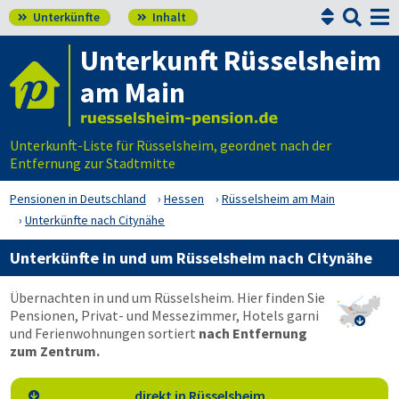


Unterkünfte
Inhalt


Unterkunft Rüsselsheim
am Main
Unterkunft-Liste für Rüsselsheim, geordnet nach der
Entfernung zur Stadtmitte
Pensionen in Deutschland
Hessen
Rüsselsheim am Main
Unterkünfte nach Citynähe
Unterkünfte in und um Rüsselsheim nach Citynähe
Übernachten in und um Rüsselsheim. Hier finden Sie
Pensionen, Privat- und Messezimmer, Hotels garni

und Ferienwohnungen sortiert
nach Entfernung
zum Zentrum.
direkt in Rüsselsheim
