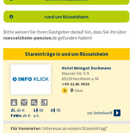
rund um Rüsselsheim

Bitte weisen Sie Ihren Gastgeber darauf hin, dass Sie ihn über
ruesselsheim-pension
.de
gefunden haben!
Stareinträge in und um Rüsselsheim
Hotel Weingut Duchmann
Mainzer Str. 5-9
65239
Hochheim a. M.
+49-6146-9050
9 km
8

Zi.
ab €:
1
68
2
95



zur Unterkunft
FeWo
ab €:
a.A.
Für Vermieter:
Interesse an einem Stareintrag?