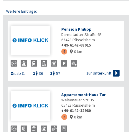
Weitere Einträge:
Pension Philipp
Darmstädter Straße 63
65428
Rüsselsheim
+49-6142-68015
0 km
4


zur Unterkunft
Zi.
ab €:
1
36
2
57


Appartement-Haus Tur
Weisenauer Str. 35
65428
Rüsselsheim
+49-6142-12980
0 km
2
