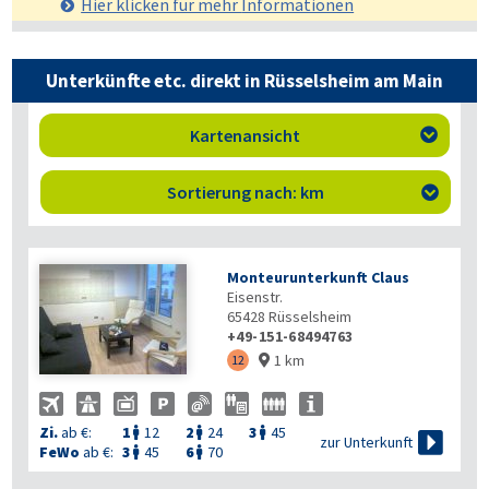
Hier klicken für mehr
Informationen
Unterkünfte etc. direkt in Rüsselsheim am Main
Kartenansicht

Sortierung nach: km

Monteurunterkunft Claus
Eisenstr.
65428
Rüsselsheim
+49-151-68494763
1 km
12

Zi.
ab €:
1
12
2
24
3
45




zur Unterkunft
FeWo
ab €:
3
45
6
70

