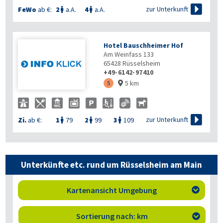

zur Unterkunft
FeWo
ab €:
2
a.A.
4
a.A.


Hotel Bauschheimer Hof
Am Weinfass 133
65428
Rüsselsheim
+49-6142-97410
5 km
5


zur Unterkunft
Zi.
ab €:
1
79
2
99
3
109



Unterkünfte etc. rund um Rüsselsheim am Main
Kartenansicht Umgebung

Sortierung nach: km
