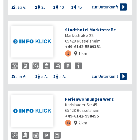

zur Unterkunft
Zi.
ab €:
1
35
2
40
3
45



Stadthotel Marktstraße
Marktstraße 22
65428
Rüsselsheim
+49-6142-5509351
1 km
1


zur Unterkunft
Zi.
ab €:
1
a.A.
2
a.A.


Ferienwohnungen Wenz
Karlsbader Str.45
65428
Rüsselsheim
+49-6142-998455
2 km
13
