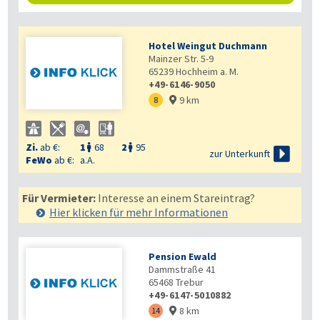
Hotel Weingut Duchmann
Mainzer Str. 5-9
65239
Hochheim a. M.
+49-6146-9050
9 km
8

Zi.
ab €:
1
68
2
95



zur Unterkunft
FeWo
ab €:
a.A.
Für Vermieter:
Interesse an einem Stareintrag?
Hier klicken für mehr
Informationen
Pension Ewald
Dammstraße 41
65468
Trebur
+49-6147-5010882
8 km
14
