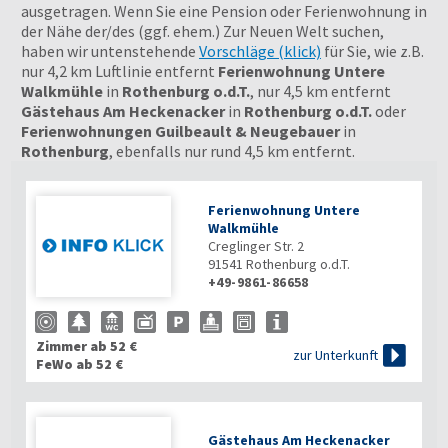
ausgetragen. Wenn Sie eine Pension oder Ferienwohnung in
der Nähe der/des (ggf. ehem.) Zur Neuen Welt suchen,
haben wir untenstehende
Vorschläge (klick)
für Sie, wie z.B.
nur 4,2 km Luftlinie entfernt
Ferienwohnung Untere
Walkmühle
in
Rothenburg o.d.T.
, nur 4,5 km entfernt
Gästehaus Am Heckenacker
in
Rothenburg o.d.T.
oder
Ferienwohnungen Guilbeault & Neugebauer
in
Rothenburg
, ebenfalls nur rund 4,5 km entfernt.
Ferienwohnung Untere
Walkmühle
Creglinger Str. 2
91541
Rothenburg o.d.T.
+49-9861-86658
Zimmer ab 52 €

zur Unterkunft
FeWo ab 52 €
Gästehaus Am Heckenacker