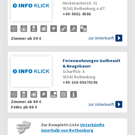
Heckenackerstr. 31
91541
Rothenburg o.d.T.
+49-9861-4586

zur Unterkunft
Zimmer ab 50 €
Ferienwohnungen Guilbeault
& Neugebauer
Scharffstr. 4
91541
Rothenburg
+49-160-95679196
Zimmer ab 60 €

zur Unterkunft
FeWo ab 60 €
Zur Komplett-Liste
Unterkünfte
innerhalb von Rothenburg