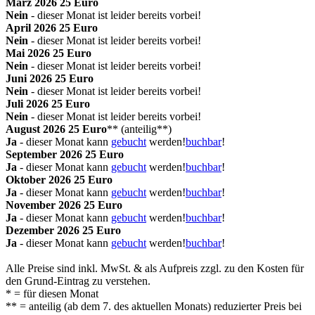
Mär
z
2026
25 Euro
Nein
-
dieser
Monat
ist leider bereits
vorbei!
Apr
il
2026
25 Euro
Nein
-
dieser
Monat
ist leider bereits
vorbei!
Mai
2026
25 Euro
Nein
-
dieser
Monat
ist leider bereits
vorbei!
Jun
i
2026
25 Euro
Nein
-
dieser
Monat
ist leider bereits
vorbei!
Jul
i
2026
25 Euro
Nein
-
dieser
Monat
ist leider bereits
vorbei!
Aug
ust
2026
25 Euro
**
(anteilig**)
Ja
-
dieser Monat kann
gebucht
werden!
buchbar
!
Sep
tember
2026
25 Euro
Ja
-
dieser Monat kann
gebucht
werden!
buchbar
!
Okt
ober
2026
25 Euro
Ja
-
dieser Monat kann
gebucht
werden!
buchbar
!
Nov
ember
2026
25 Euro
Ja
-
dieser Monat kann
gebucht
werden!
buchbar
!
Dez
ember
2026
25 Euro
Ja
-
dieser Monat kann
gebucht
werden!
buchbar
!
Alle Preise sind inkl. MwSt. & als Aufpreis zzgl. zu den Kosten für
den Grund-Eintrag zu verstehen.
* = für diesen Monat
** = anteilig (ab dem 7. des aktuellen Monats) reduzierter Preis bei