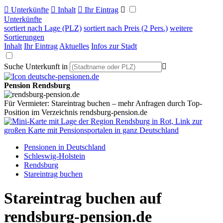

Unterkünfte

Inhalt

Ihr Eintrag

Unterkünfte
sortiert nach Lage (PLZ)
sortiert nach Preis (2 Pers.)
weitere
Sortierungen
Inhalt
Ihr Eintrag
Aktuelles
Infos zur Stadt
Suche Unterkunft in

Pension Rendsburg
Für Vermieter: Stareintrag buchen – mehr Anfragen durch Top-
Position im Verzeichnis rendsburg-pension.de
Pensionen in Deutschland
Schleswig-Holstein
Rendsburg
Stareintrag buchen
Stareintrag buchen auf
rendsburg-pension.de