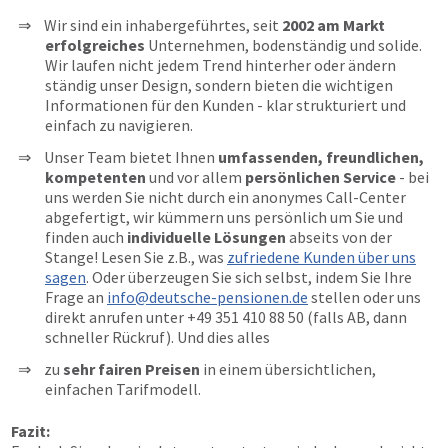
Wir sind ein inhabergeführtes, seit
2002 am Markt
erfolgreiches
Unternehmen, bodenständig und solide.
Wir laufen nicht jedem Trend hinterher oder ändern
ständig unser Design, sondern bieten die wichtigen
Informationen für den Kunden - klar strukturiert und
einfach zu navigieren.
Unser Team bietet Ihnen
umfassenden, freundlichen,
kompetenten
und vor allem
persönlichen Service
- bei
uns werden Sie nicht durch ein anonymes Call-Center
abgefertigt, wir kümmern uns persönlich um Sie und
finden auch
individuelle Lösungen
abseits von der
Stange! Lesen Sie z.B., was
zufriedene Kunden über uns
sagen
. Oder überzeugen Sie sich selbst, indem Sie Ihre
Frage an
info@deutsche-pensionen.de
stellen oder uns
direkt anrufen unter
+49 351 410 88 50
(falls AB, dann
schneller Rückruf). Und dies alles
zu
sehr fairen Preisen
in einem übersichtlichen,
einfachen Tarifmodell.
Fazit: