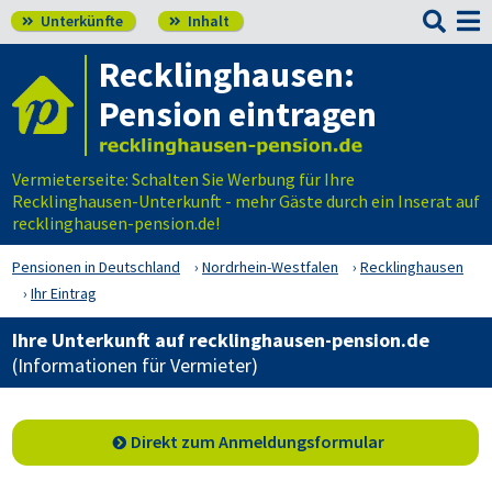

Unterkünfte
Inhalt


Recklinghausen:
Pension eintragen
Vermieterseite: Schalten Sie Werbung für Ihre
Recklinghausen-Unterkunft - mehr Gäste durch ein Inserat auf
recklinghausen-pension.de!
Pensionen in Deutschland
Nordrhein-Westfalen
Recklinghausen
Ihr Eintrag
Ihre Unterkunft auf recklinghausen-pension.de
(Informationen für Vermieter)
Direkt zum Anmeldungsformular