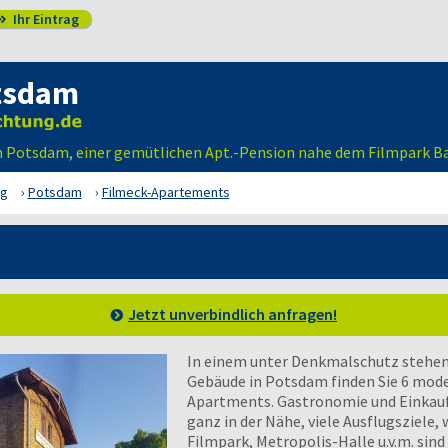
Ihr Eintrag

tsdam
in Potsdam, einer gemütlichen Apt.-Pension nahe dem Filmpark B
rg
Potsdam
Filmeck-Apartements
Jetzt unverbindlich anfragen!
In einem unter Denkmalschutz stehen
Gebäude in Potsdam finden Sie 6 mode
Apartments. Gastronomie und Einkauf
ganz in der Nähe, viele Ausflugsziele, 
Filmpark, Metropolis-Halle u.v.m. sind 