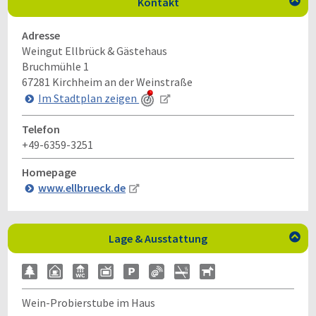
Kontakt

Adresse
Weingut Ellbrück & Gästehaus
Bruchmühle 1
67281
Kirchheim an der Weinstraße
Im Stadtplan zeigen
Telefon
+49-6359-3251
Homepage
www.ellbrueck.de
Lage & Ausstattung

Wein-Probierstube im Haus