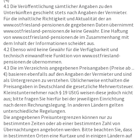
(4)
4.1 Die Veröffentlichung sämtlicher Angaben zu den
Unterkünften geschieht stets nach Angaben der Vermieter.
Für die inhaltliche Richtigkeit und Aktualität der an
www.ostfriesland-pensionen.de
gegebenen Daten übernimmt
www.ostfriesland-pensionen.de
keine Gewähr. Eine Haftung
von
www.ostfriesland-pensionen.de
im Zusammenhang mit
dem Inhalt der Informationen scheidet aus.
4.2 Ebenso wird keine Gewähr für die Verfügbarkeit und
technisch einwandfreie Funktion von
www.ostfriesland-
pensionen.de
übernommen.
4.3 Die im Verzeichnis angegebenen Preisangaben (Preise ab ...
€) basieren ebenfalls auf den Angaben der Vermieter und sind
als Untergrenzen zu verstehen. Üblicherweise enthalten die
Preisangaben in Deutschland die gesetzliche Mehrwertsteuer.
Kleinstunternehmer nach § 19 UStG weisen diese jedoch nicht
aus; bitte fragen Sie hierfür bei der jeweiligen Einrichtung
nach deren Rechnungslegung. In anderen Ländern gelten
unterschiedliche Regelungen.
Die angegebenen Preisuntergrenzen können nur zu
bestimmten Zeiten oder ab einer bestimmten Zahl von
Übernachtungen angeboten werden. Bitte beachten Sie, dass
in bestimmten Orten eine Kurtaxe und in einigen Ländern auf