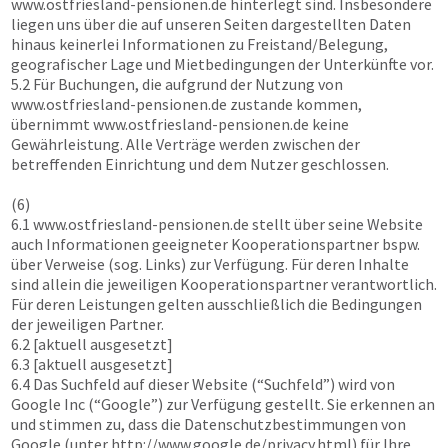
www.ostfriesland-pensionen.de
hinterlegt sind. Insbesondere
liegen uns über die auf unseren Seiten dargestellten Daten
hinaus keinerlei Informationen zu Freistand/Belegung,
geografischer Lage und Mietbedingungen der Unterkünfte vor.
5.2 Für Buchungen, die aufgrund der Nutzung von
www.ostfriesland-pensionen.de
zustande kommen,
übernimmt
www.ostfriesland-pensionen.de
keine
Gewährleistung. Alle Verträge werden zwischen der
betreffenden Einrichtung und dem Nutzer geschlossen.
(6)
6.1
www.ostfriesland-pensionen.de
stellt über seine Website
auch Informationen geeigneter Kooperationspartner bspw.
über Verweise (sog. Links) zur Verfügung. Für deren Inhalte
sind allein die jeweiligen Kooperationspartner verantwortlich.
Für deren Leistungen gelten ausschließlich die Bedingungen
der jeweiligen Partner.
6.2 [aktuell ausgesetzt]
6.3 [aktuell ausgesetzt]
6.4 Das Suchfeld auf dieser Website (“Suchfeld”) wird von
Google Inc (“Google”) zur Verfügung gestellt. Sie erkennen an
und stimmen zu, dass die Datenschutzbestimmungen von
Google (unter http://www.google.de/privacy.html) für Ihre