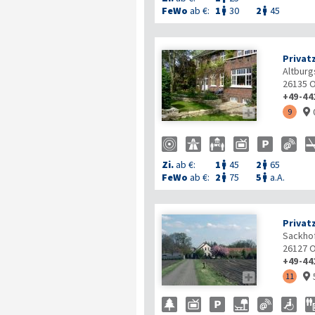
FeWo
ab €:
1
30
2
45


Privat
Altburgs
26135
O
+49-44

9

Zi.
ab €:
1
45
2
65


FeWo
ab €:
2
75
5
a.A.


Privat
Sackho
26127
O
+49-44

11
