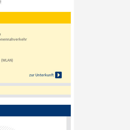
!
n
onennahverkehr
s (WLAN)

zur Unterkunft