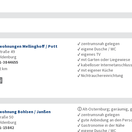
✓
zentrumsnah gelegen
wohnungen Mellinghoff / Pott
✓
eigene Dusche / WC
traße 49
✓
eigenes TV
ldenburg
✓
mit Garten oder Liegewiese
1-3844655
✓
kabelloser Internetanschlus
2 km
✓
mit eigener Küche
✓
Nichtrauchereinrichtung
ⓘ
Alt-Osternburg; geräumig, 
wohnung Bohlsen / Janßen
✓
zentrumsnah gelegen
raße 50
✓
gute Anbindung an den Pers
ldenburg
✓
Gastronomie in der Nähe
1-15842
✓
eigene Dusche / WC