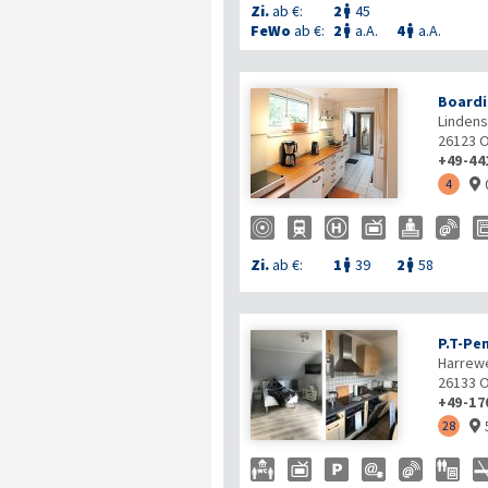
Zi.
ab €:
2
45

FeWo
ab €:
2
a.A.
4
a.A.


Boardi
Lindens
26123
O
+49-44
4

Zi.
ab €:
1
39
2
58


P.T-Pe
Harrew
26133
O
+49-17
28
