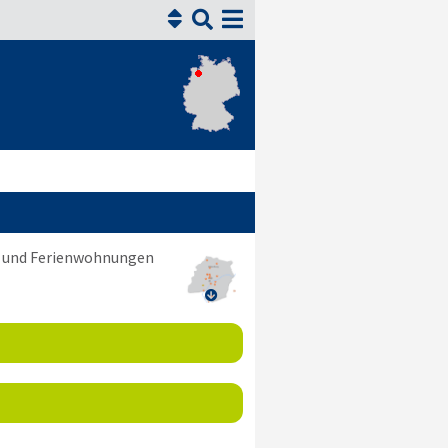


ni und Ferienwohnungen
