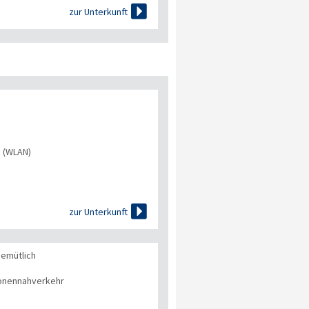

zur Unterkunft
s (WLAN)

zur Unterkunft
gemütlich
onennahverkehr