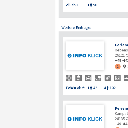
Zi.
ab €:
1
50

Weitere Einträge:
Ferien
Rebens
26121
O
+49-44
1

FeWo
ab €:
1
42
4
102


Ferien
Kampst
26135
O
+49-44