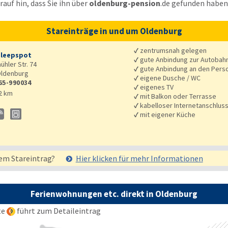
auf hin, dass Sie ihn über
oldenburg-pension
.de
gefunden haben
Stareinträge in und um Oldenburg
✓
zentrumsnah gelegen
leepspot
✓
gute Anbindung zur Autobah
hler Str. 74
✓
gute Anbindung an den Pers
ldenburg
✓
eigene Dusche / WC
65-990034
✓
eigenes TV
2 km
✓
mit Balkon oder Terrasse
✓
kabelloser Internetanschlus
✓
mit eigener Küche
em Stareintrag?
Hier klicken für mehr
Informationen
Ferienwohnungen etc. direkt in Oldenburg
te
führt zum Detaileintrag