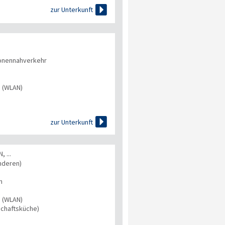

zur Unterkunft
onennahverkehr
s (WLAN)

zur Unterkunft
 ...
nderen)
n
s (WLAN)
chaftsküche)