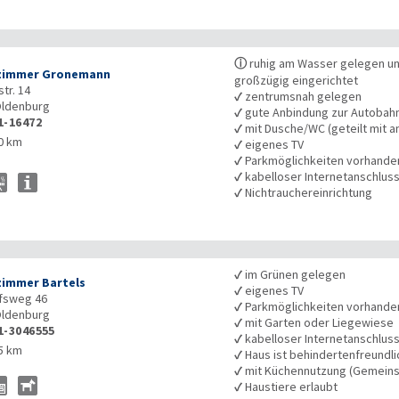
ⓘ
ruhig am Wasser gelegen und
zimmer Gronemann
großzügig eingerichtet
tr. 14
✓
zentrumsnah gelegen
ldenburg
✓
gute Anbindung zur Autobah
1-16472
✓
mit Dusche/WC (geteilt mit a
0 km
✓
eigenes TV
✓
Parkmöglichkeiten vorhande
✓
kabelloser Internetanschlus
✓
Nichtrauchereinrichtung
✓
im Grünen gelegen
zimmer Bartels
✓
eigenes TV
fsweg 46
✓
Parkmöglichkeiten vorhande
ldenburg
✓
mit Garten oder Liegewiese
1-3046555
✓
kabelloser Internetanschlus
5 km
✓
Haus ist behindertenfreundli
✓
mit Küchennutzung (Gemeins
✓
Haustiere erlaubt