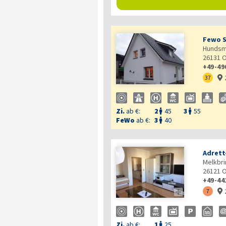
Fewo S
Hundsmü
26131
O
+49-49
37

Zi.
ab €:
2
45
3
55


FeWo
ab €:
3
40

Adrett
Melkbri
26121
O
+49-44

7

Zi.
ab €:
1
25
