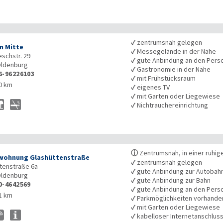
✓
zentrumsnah gelegen
n Mitte
✓
Messegelände in der Nähe
schstr. 29
✓
gute Anbindung an den Pers
ldenburg
✓
Gastronomie in der Nähe
6-96226103
✓
mit Frühstücksraum
0 km
✓
eigenes TV
✓
mit Garten oder Liegewiese
✓
Nichtrauchereinrichtung
ⓘ
Zentrumsnah, in einer ruhig
wohnung Glashüttenstraße
✓
zentrumsnah gelegen
tenstraße 6a
✓
gute Anbindung zur Autobah
ldenburg
✓
gute Anbindung zur Bahn
0-4642569
✓
gute Anbindung an den Pers
1 km
✓
Parkmöglichkeiten vorhande
✓
mit Garten oder Liegewiese
✓
kabelloser Internetanschlus