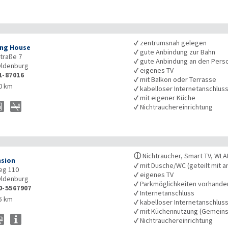
✓
zentrumsnah gelegen
ng House
✓
gute Anbindung zur Bahn
traße 7
✓
gute Anbindung an den Pers
ldenburg
✓
eigenes TV
1-87016
✓
mit Balkon oder Terrasse
0 km
✓
kabelloser Internetanschlus
✓
mit eigener Küche
✓
Nichtrauchereinrichtung
ⓘ
Nichtraucher, Smart TV, WLAN,
nsion
✓
mit Dusche/WC (geteilt mit a
eg 110
✓
eigenes TV
ldenburg
✓
Parkmöglichkeiten vorhande
0-5567907
✓
Internetanschluss
5 km
✓
kabelloser Internetanschlus
✓
mit Küchennutzung (Gemeins
✓
Nichtrauchereinrichtung