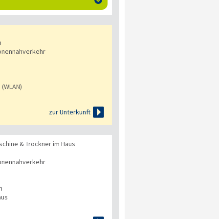

n
onennahverkehr
s (WLAN)

zur Unterkunft
hine & Trockner im Haus
onennahverkehr
n
aus