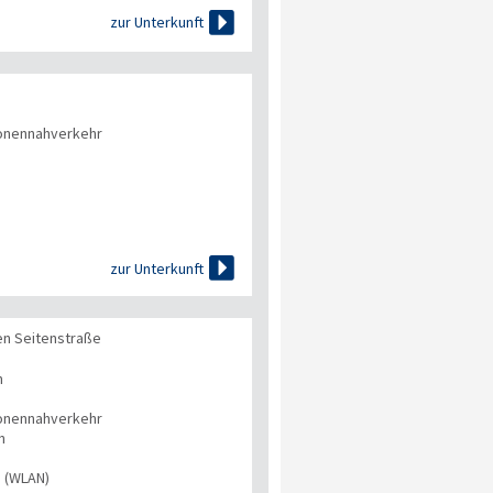

zur Unterkunft
onennahverkehr

zur Unterkunft
en Seitenstraße
n
onennahverkehr
n
s (WLAN)