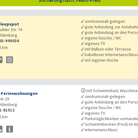
Sortierung nach: FeWo-Preis
✓
zentrumsnah gelegen
leepspot
✓
gute Anbindung zur Autobah
hler Str. 74
✓
gute Anbindung an den Pers
ldenburg
✓
eigene Dusche / WC
65-990034
✓
eigenes TV
2 km
✓
mit Balkon oder Terrasse
✓
kabelloser Internetanschlus
✓
mit eigener Küche
ⓘ
mit Schwimmbad, Waschmasc
-Ferienwohnungen
✓
zentrumsnah gelegen
nk 29
✓
gute Anbindung an den Pers
ldenburg
✓
eigene Dusche / WC
1-81512
✓
eigenes TV
2 km
✓
Parkmöglichkeiten vorhande
✓
Schwimmbecken (Pool) im H
✓
Internetanschluss