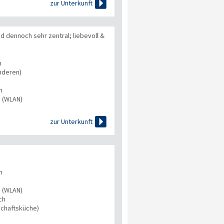

zur Unterkunft
 dennoch sehr zentral; liebevoll &
n
nderen)
n
s (WLAN)

zur Unterkunft
n
s (WLAN)
ch
chaftsküche)