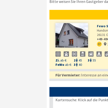
Bitte weisen Sie Ihren Gastgeber dar
Fewo S
Hundsmü
26131
O
+49-49
37

Zi.
ab €:
2
45
3
55


FeWo
ab €:
3
40

Für Vermieter:
Interesse an ein
Kartensuche: Klick auf die Punk