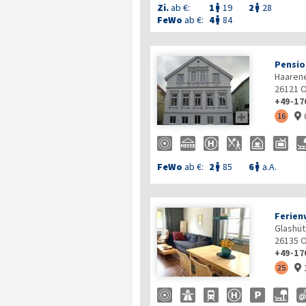
Zi.
ab €:
1
19
2
28


FeWo
ab €:
4
84

Pensio
Haarene
26121
O
+49-17

16

FeWo
ab €:
2
85
6
a.A.


Ferien
Glashüt
26135
O
+49-17
25
