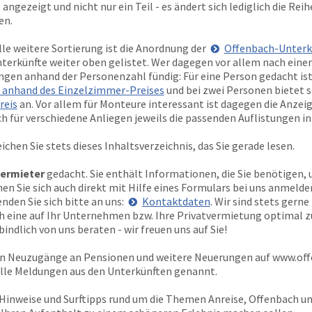
 angezeigt und nicht nur ein Teil - es ändert sich lediglich die Rei
en.
olle weitere Sortierung ist die Anordnung der
Offenbach-Unterk
terkünfte weiter oben gelistet. Wer dagegen vor allem nach eine
ungen anhand der Personenzahl fündig: Für eine Person gedacht ist
 anhand des Einzelzimmer-Preises
und bei zwei Personen bietet s
reis
an. Vor allem für Monteure interessant ist dagegen die Anzei
ich für verschiedene Anliegen jeweils die passenden Auflistungen i
ichen Sie stets dieses Inhaltsverzeichnis, das Sie gerade lesen.
ermieter
gedacht. Sie enthält Informationen, die Sie benötigen, 
 Sie sich auch direkt mit Hilfe eines Formulars bei uns anmelden
den Sie sich bitte an uns:
Kontaktdaten
. Wir sind stets gern
ich eine auf Ihr Unternehmen bzw. Ihre Privatvermietung optimal 
indlich von uns beraten - wir freuen uns auf Sie!
ten Neuzugänge an Pensionen und weitere Neuerungen auf
www.off
elle Meldungen aus den Unterkünften genannt.
 Hinweise und Surftipps rund um die Themen Anreise, Offenbach 