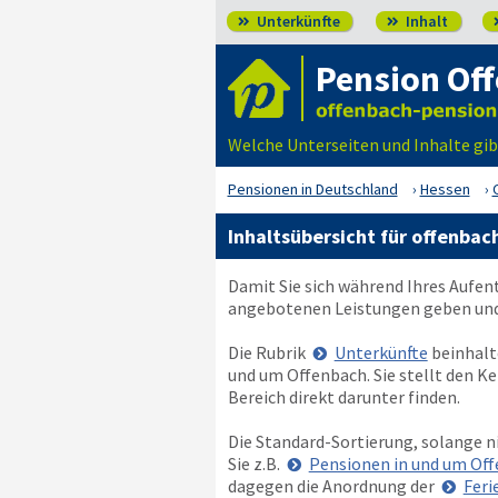
Unterkünfte
Inhalt


Pension Of
Welche Unterseiten und Inhalte gi
Pensionen in Deutschland
Hessen
Inhaltsübersicht für offenbac
Damit Sie sich während Ihres Aufen
angebotenen Leistungen geben und 
Die Rubrik
Unterkünfte
beinhalt
und um Offenbach. Sie stellt den K
Bereich direkt darunter finden.
Die Standard-Sortierung, solange n
Sie z.B.
Pensionen in und um Off
dagegen die Anordnung der
Feri