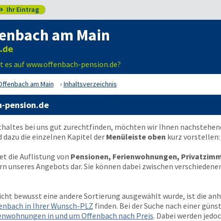
Ihr Eintrag

fenbach am Main
bt es auf www.offenbach-pension.de?
Offenbach am Main
Inhaltsverzeichnis
h-pension.de
thaltes bei uns gut zurechtfinden, möchten wir Ihnen nachstehen
dazu die einzelnen Kapitel der
Menüleiste oben
kurz vorstellen:
et die Auflistung von
Pensionen, Ferienwohnungen, Privatzimm
ern unseres Angebots dar. Sie können dabei zwischen verschiedenen
icht bewusst eine andere Sortierung ausgewählt wurde, ist die an
enbach in Ihrer Wunsch-PLZ
finden. Bei der Suche nach einer güns
enwohnungen in und um Offenbach nach Preis
. Dabei werden jedoc