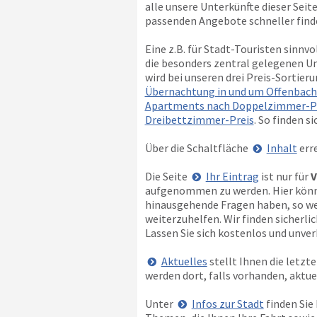
alle unsere Unterkünfte dieser Seite
passenden Angebote schneller find
Eine z.B. für Stadt-Touristen sinnv
die besonders zentral gelegenen Un
wird bei unseren drei Preis-Sortier
Übernachtung in und um Offenbach
Apartments nach Doppelzimmer-P
Dreibettzimmer-Preis
. So finden s
Über die Schaltfläche
Inhalt
erre
Die Seite
Ihr Eintrag
ist nur für
V
aufgenommen zu werden. Hier können
hinausgehende Fragen haben, so wen
weiterzuhelfen. Wir finden sicherl
Lassen Sie sich kostenlos und unverb
Aktuelles
stellt Ihnen die letz
werden dort, falls vorhanden, aktu
Unter
Infos zur Stadt
finden Sie