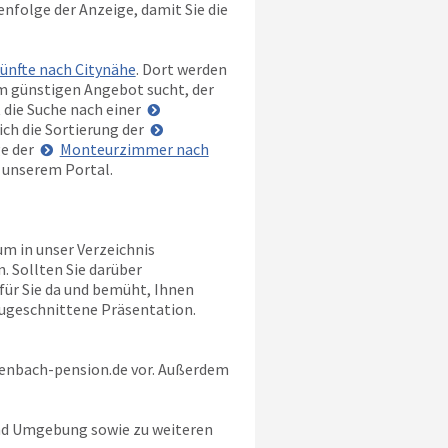
henfolge der Anzeige, damit Sie die
ünfte nach Citynähe
. Dort werden
m günstigen Angebot sucht, der
 die Suche nach einer
ich die Sortierung der
ge der
Monteurzimmer nach
n unserem Portal.
um in unser Verzeichnis
. Sollten Sie darüber
e für Sie da und bemüht, Ihnen
zugeschnittene Präsentation.
enbach-pension.de
vor. Außerdem
und Umgebung sowie zu weiteren