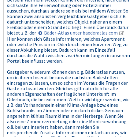
sich Gäste ihre Ferienwohnung oder Hotelzimmer
aussuchen, durchaus andere sein als bei mildem Wetter. So
können zwei ansonsten vergleichbare Gastgeber sich z.B.
dadurch unterscheiden, welches Objekt näher an einem
Freibad oder einem Strand etc. liegt. Einen Überblick dafür
bietet z.B. der
Bäder-Atlas unter baederatlas.com
.
Hier können sich Gäste informieren, welches Apartment
oder welche Pension im Oderbruch einen kürzeren Weg zu
dieser Abkühlung bietet. Dadurch kann im Einzelfall
durchaus die Wahl zwischen zwei Vermietungen in unserem
Portal beeinflusst werden.
Gastgeber wiederum können den o.g. Bäderatlas nutzen,
um in ihrem Inserat bei uns die nächsten Badestellen
eintragen zu lassen, um so schon im Voraus die Fragen der
Gäste zu beantworten. Gleiches gilt natürlich für alle
anderen Eigenschaften der fraglichen Unterkunft im
Oderbruch, die bei extremem Wetter wichtiger werden, wie
z.B. das Vorhandensein einer Klima-Anlage bzw. eines
Kühlschranks im Zimmer oder ein durch dickes Gemäuer
angenehm kühles Raumklima in der Herberge. Wenn Sie
also eine Zimmervermietung oder eine Monteurwohnung
o.ä. bei uns inseriert haben, dann melden Sie
entsprechende Zusatz-Informationen einfach an uns, wir