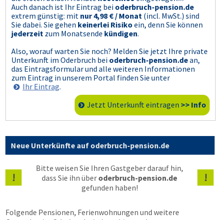
Auch danach ist Ihr Eintrag bei
oderbruch-pension.de
extrem günstig: mit
nur 4,98 € / Monat
(incl. MwSt.) sind
Sie dabei. Sie gehen
keinerlei Risiko
ein, denn Sie können
jederzeit
zum Monatsende
kündigen
.
Also, worauf warten Sie noch? Melden Sie jetzt Ihre private
Unterkunft im Oderbruch bei
oderbruch-pension.de
an,
das Eintragsformular und alle weiteren Informationen
zum Eintrag in unserem Portal finden Sie unter
Ihr Eintrag
.
Jetzt Unterkunft eintragen
>> Info
Neue Unterkünfte auf oderbruch-pension.de
Bitte weisen Sie Ihren Gastgeber darauf hin,
!
!
dass Sie ihn über
oderbruch-pension.de
gefunden haben!
Folgende Pensionen, Ferienwohnungen und weitere