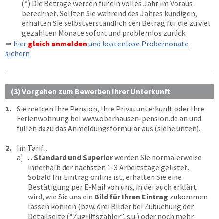
(*) Die Beträge werden für ein volles Jahr im Voraus
berechnet. Sollten Sie während des Jahres kündigen,
erhalten Sie selbstverständlich den Betrag für die zu viel
gezahlten Monate sofort und problemlos zurück.
⇒
hier
gleich anmelden
und kostenlose Probemonate
sichern
(3) Vorgehen zum Bewerben Ihrer Unterkunft
1.
Sie melden Ihre Pension, Ihre Privatunterkunft oder Ihre
Ferienwohnung bei
www.oberhausen-pension.de
an und
füllen dazu das Anmeldungsformular aus (siehe unten).
2.
Im Tarif...
a)
...
Standard und Superior
werden Sie normalerweise
innerhalb der nächsten 1-3 Arbeitstage gelistet.
Sobald Ihr Eintrag online ist, erhalten Sie eine
Bestätigung per E-Mail von uns, in der auch erklärt
wird, wie Sie uns ein
Bild für Ihren Eintrag
zukommen
lassen können (bzw. drei Bilder bei Zubuchung der
Detailseite (“Zugriffszähler”, s.u.) oder noch mehr