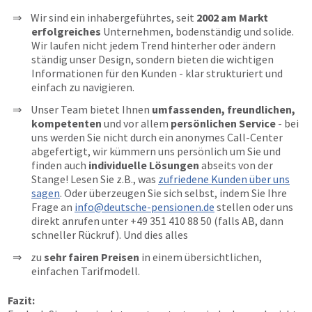
Wir sind ein inhabergeführtes, seit
2002 am Markt
erfolgreiches
Unternehmen, bodenständig und solide.
Wir laufen nicht jedem Trend hinterher oder ändern
ständig unser Design, sondern bieten die wichtigen
Informationen für den Kunden - klar strukturiert und
einfach zu navigieren.
Unser Team bietet Ihnen
umfassenden, freundlichen,
kompetenten
und vor allem
persönlichen Service
- bei
uns werden Sie nicht durch ein anonymes Call-Center
abgefertigt, wir kümmern uns persönlich um Sie und
finden auch
individuelle Lösungen
abseits von der
Stange! Lesen Sie z.B., was
zufriedene Kunden über uns
sagen
. Oder überzeugen Sie sich selbst, indem Sie Ihre
Frage an
info@deutsche-pensionen.de
stellen oder uns
direkt anrufen unter
+49 351 410 88 50
(falls AB, dann
schneller Rückruf). Und dies alles
zu
sehr fairen Preisen
in einem übersichtlichen,
einfachen Tarifmodell.
Fazit: