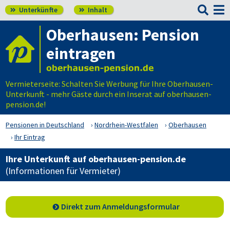

Unterkünfte
Inhalt


Oberhausen: Pension
eintragen
Vermieterseite: Schalten Sie Werbung für Ihre Oberhausen-
Unterkunft - mehr Gäste durch ein Inserat auf oberhausen-
pension.de!
Pensionen in Deutschland
Nordrhein-Westfalen
Oberhausen
Ihr Eintrag
Ihre Unterkunft auf oberhausen-pension.de
(Informationen für Vermieter)
Direkt zum Anmeldungsformular