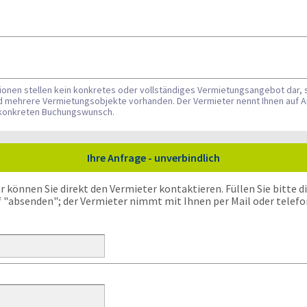
tionen stellen kein konkretes oder vollständiges Vermietungsangebot dar, 
nd mehrere Vermietungsobjekte vorhanden. Der Vermieter nennt Ihnen auf A
n konkreten Buchungswunsch.
Ihre Anfrage - unverbindlich
önnen Sie direkt den Vermieter kontaktieren. Füllen Sie bitte die
f "absenden"; der Vermieter nimmt mit Ihnen per Mail oder telefo