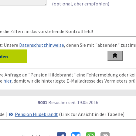
(optional, aber empfohlen)
 die Ziffern in das vorstehende Kontrollfeld!
t: Unsere
Datenschutzhinweise
, denen Sie mit "absenden" zusti

hre Anfrage an "Pension Hildebrandt" eine Fehlermeldung oder ke
te
hier
, damit wir die hinterlegte E-Mailadresse des Vermieters pr
9001
Besucher seit
1
9.0
5.2
0
1
6
de |
Pension Hildebrandt
(Link zur Ansicht in der Tabelle)