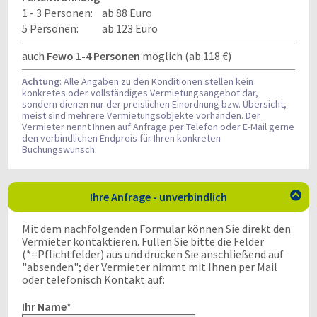
1 - 3 Personen:
ab 88 Euro
5 Personen:
ab 123 Euro
auch
Fewo 1-4 Personen
möglich (ab 118 €)
Achtung
: Alle Angaben zu den Konditionen stellen kein
konkretes oder vollständiges Vermietungsangebot dar,
sondern dienen nur der preislichen Einordnung bzw. Übersicht,
meist sind mehrere Vermietungsobjekte vorhanden. Der
Vermieter nennt Ihnen auf Anfrage per Telefon oder E-Mail gerne
den verbindlichen Endpreis für Ihren konkreten
Buchungswunsch.
Ihre Anfrage - unverbindlich

Mit dem nachfolgenden Formular können Sie direkt den
Vermieter kontaktieren. Füllen Sie bitte die Felder
(*=Pflichtfelder) aus und drücken Sie anschließend auf
"absenden"; der Vermieter nimmt mit Ihnen per Mail
oder telefonisch Kontakt auf:
Ihr Name
*