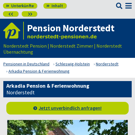

Unterkünfte
Inhalt




Pension Norderstedt
Norderstedt Pension | Norderstedt Zimmer | Norderstedt
Übernachtung
Pensionen in Deutschland
Schleswig-Holstein
Norderstedt
Arkadia Pension & Ferienwohnung
Arkadia Pension & Ferienwohnung
Norderstedt
Jetzt unverbindlich anfragen!