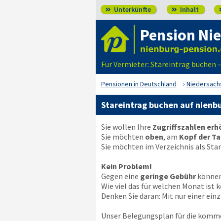
Unterkünfte
Inhalt


Pension Nie
Für Vermieter: Stareintrag buchen 
Pensionen in Deutschland
Niedersach
Stareintrag buchen auf nienb
Sie wollen Ihre
Zugriffszahlen er
Sie möchten
oben
, am
Kopf der Ta
Sie möchten im Verzeichnis als Sta
Kein Problem!
Gegen eine
geringe Gebühr
können 
Wie viel das für welchen Monat is
Denken Sie daran: Mit nur einer ei
Unser Belegungsplan für die komm