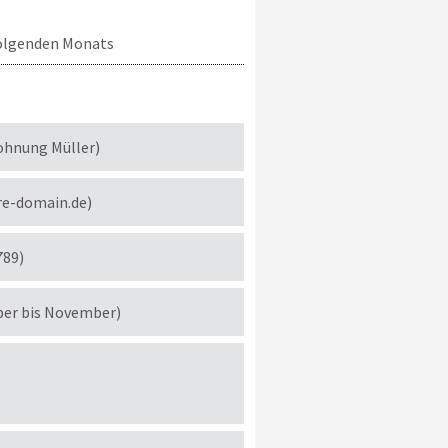
 folgenden Monats
ohnung Müller)
re-domain.de)
789)
ber bis November)