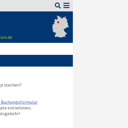

ion.de
ge stechen?
m Buchungsformular
nate entnehmen.
atsgebühr!