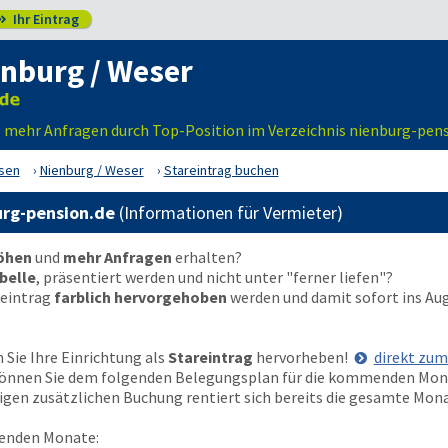
Ihr Eintrag

nburg / Weser
– mehr Anfragen durch Top-Position im Verzeichnis nienburg-pens
sen
Nienburg / Weser
Stareintrag buchen
urg-pension.de
(Informationen für Vermieter)
höhen
und
mehr Anfragen
erhalten?
belle
, präsentiert werden und nicht unter "ferner liefen"?
reintrag
farblich hervorgehoben
werden und damit sofort ins Au
Sie Ihre Einrichtung als
Stareintrag
hervorheben!
direkt zu
t können Sie dem folgenden Belegungsplan für die kommenden Mo
nzigen zusätzlichen Buchung rentiert sich bereits die gesamte Mon
enden Monate: