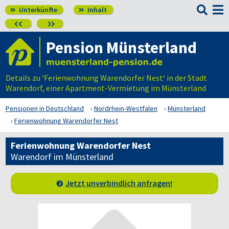

Unterkünfte
Inhalt




Pension Münsterland
Details zu ‘Ferienwohnung Warendorfer Nest‘ in der Stadt
Warendorf, einer Apartment-Vermietung im Münsterland
Pensionen in Deutschland
Nordrhein-Westfalen
Münsterland
Ferienwohnung Warendorfer Nest
Ferienwohnung Warendorfer Nest
Warendorf im Münsterland
Jetzt unverbindlich anfragen!