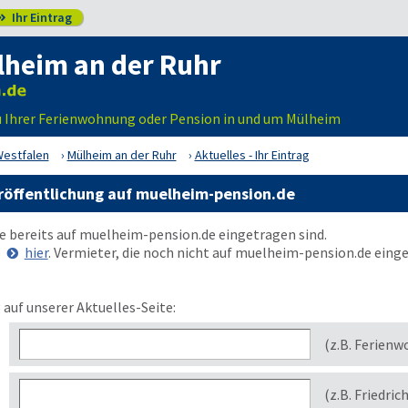
Ihr Eintrag

lheim an der Ruhr
u Ihrer Ferienwohnung oder Pension in und um Mülheim
Westfalen
Mülheim an der Ruhr
Aktuelles - Ihr Eintrag
eröffentlichung auf muelheim-pension.de
ie bereits auf
muelheim-pension.de
eingetragen sind.
e
hier
. Vermieter, die noch nicht auf
muelheim-pension.de
einge
 auf unserer Aktuelles-Seite:
(z.B. Ferienw
(z.B. Friedric