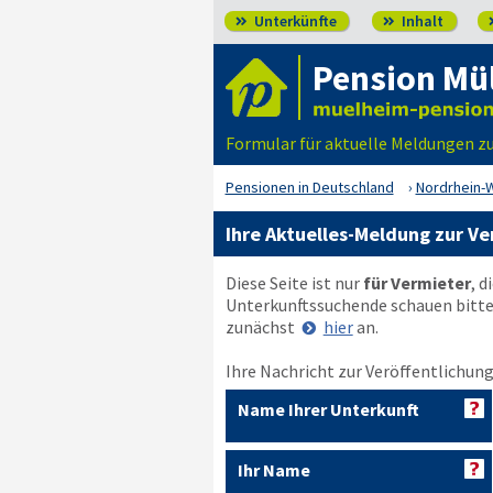
Unterkünfte
Inhalt


Pension Mü
Formular für aktuelle Meldungen z
Pensionen in Deutschland
Nordrhein-
Ihre Aktuelles-Meldung zur V
Diese Seite ist nur
für Vermieter
, d
Unterkunftssuchende schauen bitt
zunächst
hier
an.
Ihre Nachricht zur Veröffentlichung
Name Ihrer Unterkunft
Ihr Name