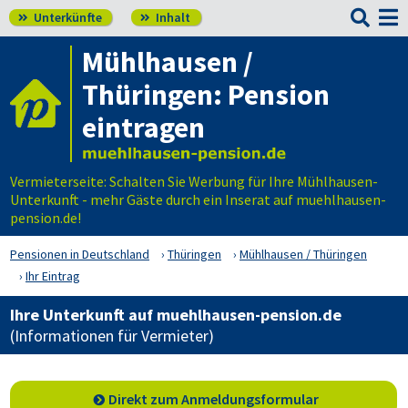

Unterkünfte
Inhalt


Mühlhausen /
Thüringen: Pension
eintragen
Vermieterseite: Schalten Sie Werbung für Ihre Mühlhausen-
Unterkunft - mehr Gäste durch ein Inserat auf muehlhausen-
pension.de!
Pensionen in Deutschland
Thüringen
Mühlhausen / Thüringen
Ihr Eintrag
Ihre Unterkunft auf muehlhausen-pension.de
(Informationen für Vermieter)
Direkt zum Anmeldungsformular