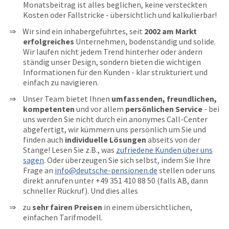
Monatsbeitrag ist alles beglichen, keine versteckten
Kosten oder Fallstricke - übersichtlich und kalkulierbar!
Wir sind ein inhabergeführtes, seit
2002 am Markt
erfolgreiches
Unternehmen, bodenständig und solide.
Wir laufen nicht jedem Trend hinterher oder ändern
ständig unser Design, sondern bieten die wichtigen
Informationen für den Kunden - klar strukturiert und
einfach zu navigieren.
Unser Team bietet Ihnen
umfassenden, freundlichen,
kompetenten
und vor allem
persönlichen Service
- bei
uns werden Sie nicht durch ein anonymes Call-Center
abgefertigt, wir kümmern uns persönlich um Sie und
finden auch
individuelle Lösungen
abseits von der
Stange! Lesen Sie z.B., was
zufriedene Kunden über uns
sagen
. Oder überzeugen Sie sich selbst, indem Sie Ihre
Frage an
info@deutsche-pensionen.de
stellen oder uns
direkt anrufen unter
+49 351 410 88 50
(falls AB, dann
schneller Rückruf). Und dies alles
zu
sehr fairen Preisen
in einem übersichtlichen,
einfachen Tarifmodell.