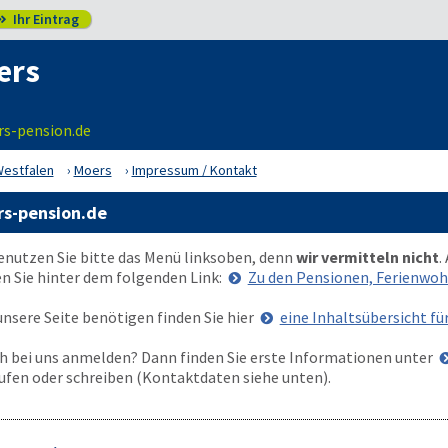
Ihr Eintrag

ers
rs-pension.de
Westfalen
Moers
Impressum / Kontakt
rs-pension.de
enutzen Sie bitte das Menü
links
oben
, denn
wir vermitteln nicht
.
n Sie hinter dem folgenden Link:
Zu den Pensionen, Ferienw
nsere Seite benötigen finden Sie hier
eine Inhaltsübersicht f
 bei uns anmelden? Dann finden Sie erste Informationen unter
ufen oder schreiben (Kontaktdaten siehe unten).