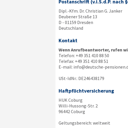
Postanschrift (v.i.S.d.P. nach 
Dipl.-Kfm. Dr. Christian G. Janker
Deubener Straße 13
D - 01159 Dresden
Deutschland
Kontakt
Wenn Anrufbeantworter, rufen wir
Telefon:
+49 351 410 88 50
Telefax:
+49 351 410 88 51
E-mail:
info@deutsche-pensionen.
USt-IdNr.: DE246438179
Haftpflichtversicherung
HUK Coburg
Willi-Hussong-Str. 2
96442 Coburg
Geltungsbereich: weltweit