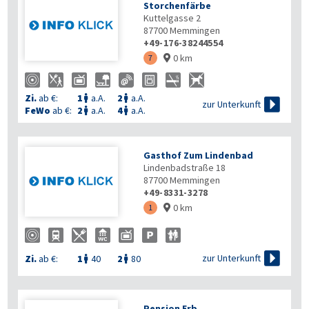
Storchenfärbe
Kuttelgasse 2
87700
Memmingen
+49-176-38244554
0 km
7

Zi.
ab €:
1
a.A.
2
a.A.



zur Unterkunft
FeWo
ab €:
2
a.A.
4
a.A.


Gasthof Zum Lindenbad
Lindenbadstraße 18
87700
Memmingen
+49-8331-3278
0 km
1


zur Unterkunft
Zi.
ab €:
1
40
2
80


Pension Erb