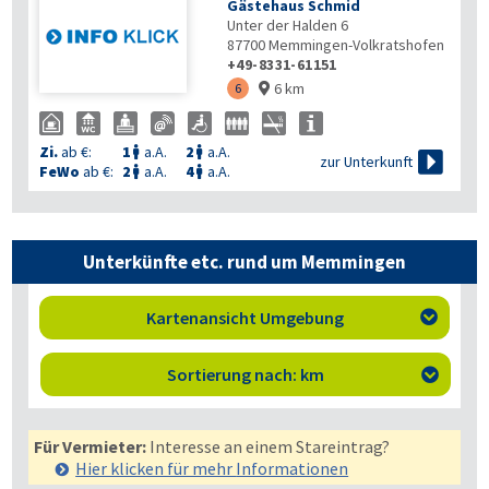
Gästehaus Schmid
Unter der Halden 6
87700
Memmingen-Volkratshofen
+49-8331-61151
6 km
6

Zi.
ab €:
1
a.A.
2
a.A.



zur Unterkunft
FeWo
ab €:
2
a.A.
4
a.A.


Unterkünfte etc. rund um Memmingen
Kartenansicht Umgebung

Sortierung nach: km

Für Vermieter:
Interesse an einem Stareintrag?
Hier klicken für mehr
Informationen