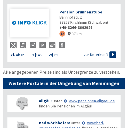
Pension Brunnenstube
Bahnhofstr. 2
87757
Kirchheim (Schwaben)
+49-8266-8692929
37 km
12


zur Unterkunft
Zi.
ab €:
1
45
2
65


Alle angegebenen Preise sind als Untergrenze zu verstehen.
Weitere Portale in der Umgebung von Memmingen
Allgäu:
Unter
www.pensionen-allgaeu.de
finden Sie Pensionen im Allgäu!
Bad Wörishofen:
Unter
www.bad-