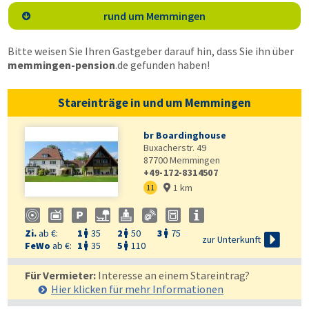
rund um Memmingen

Bitte weisen Sie Ihren Gastgeber darauf hin, dass Sie ihn über
memmingen-pension
.de
gefunden haben!
Stareinträge in und um Memmingen
br Boardinghouse
Buxacherstr. 49
87700
Memmingen
+49-172-8314507
1 km
11

Zi.
ab €:
1
35
2
50
3
75




zur Unterkunft
FeWo
ab €:
1
35
5
110


Für Vermieter:
Interesse an einem Stareintrag?
Hier klicken für mehr
Informationen