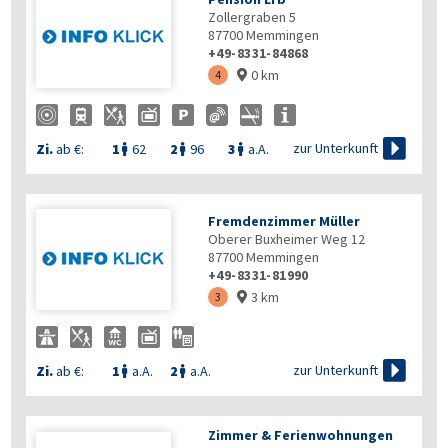
Zollergraben 5
87700
Memmingen
+49-8331-84868
0 km
4


zur Unterkunft
Zi.
ab €:
1
62
2
96
3
a.A.



Fremdenzimmer Müller
Oberer Buxheimer Weg 12
87700
Memmingen
+49-8331-81990
3 km
3


zur Unterkunft
Zi.
ab €:
1
a.A.
2
a.A.


Zimmer & Ferienwohnungen