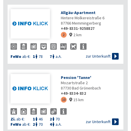
Allgäu-Apartment
Hintere Molkereistraße 6
87766
Memmingerberg
+49-8331-9258827
2 km
2


zur Unterkunft
FeWo
ab €:
1
78
7
a.A.


Pension 'Tanne'
Mozartstraße 2
87730
Bad Grönenbach
+49-8334-832
15 km
10

Zi.
ab €:
1
46
2
70



zur Unterkunft
FeWo
ab €:
2
70
4
a.A.

