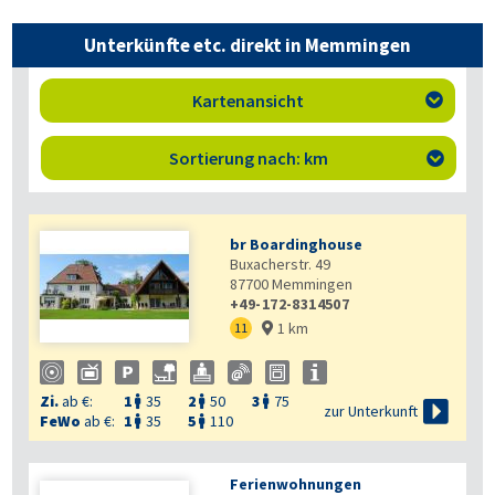
Unterkünfte etc. direkt in Memmingen
Kartenansicht

Sortierung nach: km

br Boardinghouse
Buxacherstr. 49
87700
Memmingen
+49-172-8314507
1 km
11

Zi.
ab €:
1
35
2
50
3
75




zur Unterkunft
FeWo
ab €:
1
35
5
110


Ferienwohnungen