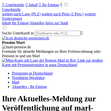

Unterkünfte

Inhalt

Ihr Eintrag

Unterkünfte
sortiert nach Lage (PLZ)
sortiert nach Preis (2 Pers.)
weitere
Sortierungen
Inhalt
Ihr Eintrag
Aktuelles
Infos zur Stadt
Suche Unterkunft in

Pension Marl
Formular für aktuelle Meldungen zu Ihrer Ferienwohnung oder
Pension in und um Marl
Pensionen in Deutschland
Nordrhein-Westfalen
Marl
Aktuelles - Ihr Eintrag
Ihre Aktuelles-Meldung zur
Veröffentlichung auf marl-