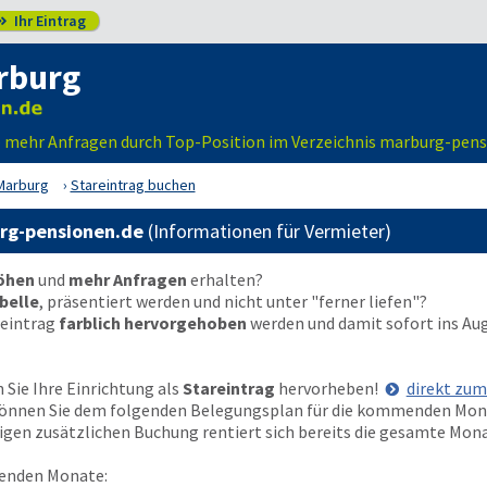
Ihr Eintrag

rburg
 – mehr Anfragen durch Top-Position im Verzeichnis marburg-pens
Marburg
Stareintrag buchen
urg-pensionen.de
(Informationen für Vermieter)
höhen
und
mehr Anfragen
erhalten?
belle
, präsentiert werden und nicht unter "ferner liefen"?
reintrag
farblich hervorgehoben
werden und damit sofort ins Au
Sie Ihre Einrichtung als
Stareintrag
hervorheben!
direkt zu
t können Sie dem folgenden Belegungsplan für die kommenden Mo
nzigen zusätzlichen Buchung rentiert sich bereits die gesamte Mon
enden Monate: