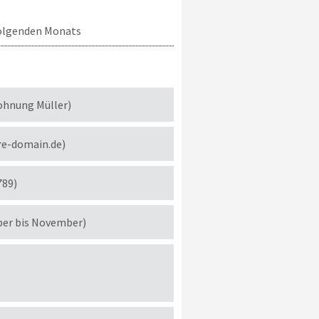
 folgenden Monats
ohnung Müller)
re-domain.de)
789)
ber bis November)