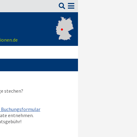

ionen.de
ge stechen?
m Buchungsformular
nate entnehmen.
atsgebühr!