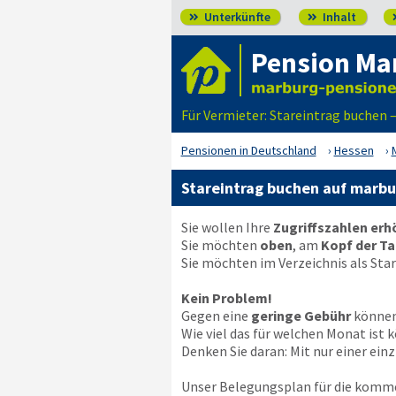
Unterkünfte
Inhalt


Pension Ma
Für Vermieter: Stareintrag buchen
Pensionen in Deutschland
Hessen
Stareintrag buchen auf marb
Sie wollen Ihre
Zugriffszahlen er
Sie möchten
oben
, am
Kopf der Ta
Sie möchten im Verzeichnis als Sta
Kein Problem!
Gegen eine
geringe Gebühr
können 
Wie viel das für welchen Monat is
Denken Sie daran: Mit nur einer ei
Unser Belegungsplan für die komm