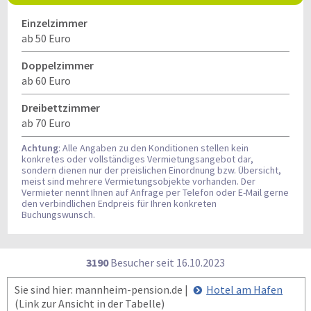
Einzelzimmer
ab 50 Euro
Doppelzimmer
ab 60 Euro
Dreibettzimmer
ab 70 Euro
Achtung
: Alle Angaben zu den Konditionen stellen kein
konkretes oder vollständiges Vermietungsangebot dar,
sondern dienen nur der preislichen Einordnung bzw. Übersicht,
meist sind mehrere Vermietungsobjekte vorhanden. Der
Vermieter nennt Ihnen auf Anfrage per Telefon oder E-Mail gerne
den verbindlichen Endpreis für Ihren konkreten
Buchungswunsch.
3190
Besucher seit
1
6.1
0.2
0
2
3
Sie sind hier: mannheim-pension.de |
Hotel am Hafen
(Link zur Ansicht in der Tabelle)