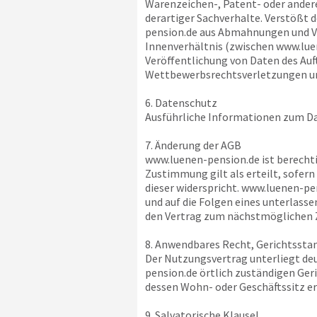
Warenzeichen-, Patent- oder andere
derartiger Sachverhalte. Verstößt d
pension.de
aus Abmahnungen und Ver
Innenverhältnis (zwischen
www.lue
Veröffentlichung von Daten des Auf
Wettbewerbsrechtsverletzungen und
6. Datenschutz
Ausführliche Informationen zum Da
7. Änderung der AGB
www.luenen-pension.de
ist berecht
Zustimmung gilt als erteilt, sofer
dieser widerspricht.
www.luenen-pe
und auf die Folgen eines unterlass
den Vertrag zum nächstmöglichen Z
8. Anwendbares Recht, Gerichtssta
Der Nutzungsvertrag unterliegt deu
pension.de
örtlich zuständigen Geri
dessen Wohn- oder Geschäftssitz e
9. Salvatorische Klausel