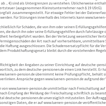
b ... €) sind als Untergrenzen zu verstehen. Üblicherweise enthal
wertsteuer (ausgenommen Kleinstunternehmer nach § 19 UStG).
orgfalt zusammengestellt. Für etwaige Fehler bei der Datenerfa
erden. Für Störungen innerhalb des Internets kann
www.luenen-
chließlich für Schäden, die von ihm oder seinen Erfüllungsgehilfen
n, die durch ihn oder seine Erfüllungsgehilfen durch fahrlässige 
heit herbeigeführt wurden. Bei der Verletzung wesentlicher Vertr
i Vermögensschäden der Art nach auf vorhersehbare, unmittelbare 
 die Haftung ausgeschlossen. Die Schadensersatzpflicht für die V
 dem Produkthaftungsgesetz bleibt durch die vorstehenden Regelu
e Richtigkeit der Angaben zu seiner Einrichtung auf
deutsche-pensi
wortlich, zu dem
deutsche-pensionen.de
einen Link herstellt. Er h
w.luenen-pension.de
übernimmt keine Prüfungspflicht, behält sic
 verlinken. Ansprüche gegen
www.luenen-pension.de
aufgrund der 
n von
www.luenen-pension.de
unmittelbar nach Freischaltung auf 
nach Empfang der Meldung der Freischaltung schriftlich zu beanst
rtal
deutsche-pensionen.de
unverzüglich mitzuteilen. Der Auftrag
sonstigen Daten, die er auf
www.luenen-pension.de
veröffentlichen