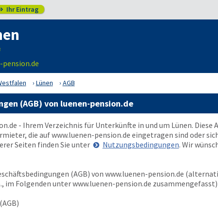
Ihr Eintrag

nen
-pension.de
Westfalen
Lünen
AGB
ngen (AGB) von luenen-pension.de
on.de
- Ihrem Verzeichnis für Unterkünfte in und um Lünen. Dies
rmieter, die auf
www.luenen-pension.de
eingetragen sind oder sich
rer Seiten finden Sie unter
Nutzungsbedingungen
. Wir wünsc
Geschäftsbedingungen (AGB) von
www.luenen-pension.de
(alternati
., im Folgenden unter
www.luenen-pension.de
zusammengefasst) 
 (AGB)