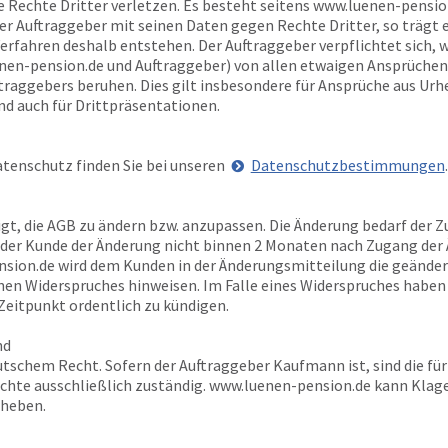
 Rechte Dritter verletzen. Es besteht seitens
www.luenen-pensio
er Auftraggeber mit seinen Daten gegen Rechte Dritter, so trägt e
fahren deshalb entstehen. Der Auftraggeber verpflichtet sich,
w
nen-pension.de
und Auftraggeber) von allen etwaigen Ansprüchen D
traggebers beruhen. Dies gilt insbesondere für Ansprüche aus Urh
 auch für Drittpräsentationen.
tenschutz finden Sie bei unseren
Datenschutzbestimmungen
.
igt, die AGB zu ändern bzw. anzupassen. Die Änderung bedarf der
n der Kunde der Änderung nicht binnen 2 Monaten nach Zugang de
nsion.de
wird dem Kunden in der Änderungsmitteilung die geänder
enen Widerspruches hinweisen. Im Falle eines Widerspruches haben
eitpunkt ordentlich zu kündigen.
nd
tschem Recht. Sofern der Auftraggeber Kaufmann ist, sind die für
chte ausschließlich zuständig.
www.luenen-pension.de
kann Klage
rheben.