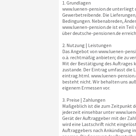
1. Grundlagen
www.luenen-pension.de
unterliegt 
Gewerbetreibende. Die Lieferungen
Bedingungen. Nebenabreden, Änderu
www.luenen-pension.de
ist ein Teil
über
deutsche-pensionen.de
erreich
2. Nutzung | Leistungen
Das Angebot von
www.luenen-pensi
o.ä. rechtmäßig anbieten; die zu v
Mit der Bestätigung des Auftrages
zustande. Der Eintrag umfasst die
eintrag.html.
www.luenen-pension.
besteht nicht. Wir behalten uns auß
eigenem Ermessen vor.
3. Preise | Zahlungen
Maßgeblich ist die zum Zeitpunkt 
jederzeit einsehbar unter
www.luen
Gerät der Auftraggeber mit der Za
wird eine Lastschrift nicht eingelöst
Auftraggebers nach Ankündigung in 