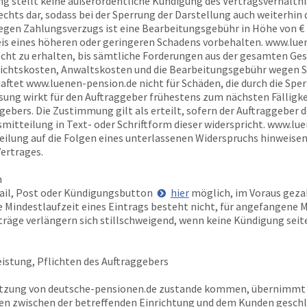
ng stellt keine außerordentliche Kündigung des Vertragsverhältnis
hts dar, sodass bei der Sperrung der Darstellung auch weiterhin
wegen Zahlungsverzugs ist eine Bearbeitungsgebühr in Höhe von €
is eines höheren oder geringeren Schadens vorbehalten.
www.lue
cht zu erhalten, bis sämtliche Forderungen aus der gesamten Ge
ichtskosten, Anwaltskosten und die Bearbeitungsgebühr wegen Sp
haftet
www.luenen-pension.de
nicht für Schäden, die durch die Spe
ung wirkt für den Auftraggeber frühestens zum nächsten Fälligke
ebers. Die Zustimmung gilt als erteilt, sofern der Auftraggeber 
tteilung in Text- oder Schriftform dieser widerspricht.
www.lue
ilung auf die Folgen eines unterlassenen Widerspruchs hinweisen.
Vertrages.
n
Mail, Post oder Kündigungsbutton
hier
möglich, im Voraus gezah
Mindestlaufzeit eines Eintrags besteht nicht, für angefangene Mo
rträge verlängern sich stillschweigend, wenn keine Kündigung sei
istung, Pflichten des Auftraggebers
utzung von
deutsche-pensionen.de
zustande kommen, übernimm
en zwischen der betreffenden Einrichtung und dem Kunden geschlo