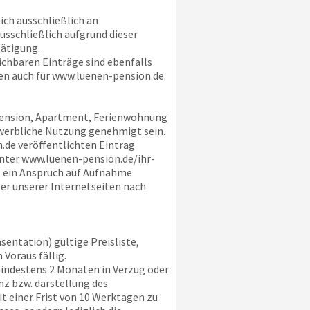
ich ausschließlich an
usschließlich aufgrund dieser
ätigung.
ichbaren Einträge sind ebenfalls
n auch für
www.luenen-pension.de
.
 Pension, Apartment, Ferienwohnung
ewerbliche Nutzung genehmigt sein.
.de
veröffentlichten Eintrag
unter
www.luenen-pension.de
/ihr-
, ein Anspruch auf Aufnahme
ler unserer Internetseiten nach
entation) gültige Preisliste,
 Voraus fällig.
indestens 2 Monaten in Verzug oder
z bzw. darstellung des
 einer Frist von 10 Werktagen zu