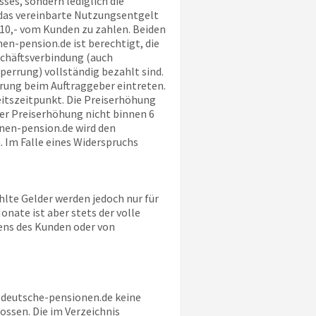
ses, sondern lediglich die
 das vereinbarte Nutzungsentgelt
 10,- vom Kunden zu zahlen. Beiden
nen-pension.de
ist berechtigt, die
schäftsverbindung (auch
errung) vollständig bezahlt sind.
rrung beim Auftraggeber eintreten.
itszeitpunkt. Die Preiserhöhung
der Preiserhöhung nicht binnen 6
nen-pension.de
wird den
 Im Falle eines Widerspruchs
lte Gelder werden jedoch nur für
nate ist aber stets der volle
tens des Kunden oder von
t
deutsche-pensionen.de
keine
ssen. Die im Verzeichnis