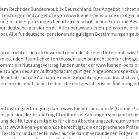
dem Recht der Bundesrepublik Deutschland. Das Angebot richtet s
, Leistungen und Angebote von
www.luenen-pension.de
erfolgen a
ngen und Ergänzungen bedürfen der schriftlichen Form und Best
 von
deutsche-pensionen.de
. Alle über
www.luenen-pension.de
erre
bar. Alle für
deutsche-pensionen.de
gültigen Bestimmungen gelte
on.de
richtet sich an Gewerbetreibende, die eine Unterkunft wie
ermietenden Räumlichkeiten müssen auch baurechtlich für eine g
 kommt ein Nutzungsvertrag für den unter der
www.luenen-pension
 Leistungen des zum Auftragsdatum gültigen Angebotsprospekts 
de
behält sich die Aufnahme neuer Einrichtungen ausdrücklich vor
erdem die inhaltliche, technische und gestalterische Änderung al
der Leistungserbringung durch
www.luenen-pension.de
(Online-Präs
en-pension.de
/ihr-eintrag.html#preise. Zahlungen sind jährlich im
hlung des Nutzungsentgelts für einen Abrechnungszeitraum von m
, ist
www.luenen-pension.de
berechtigt, die entsprechende Präsen
Textform und unter Hinweis auf die damit verbundenen Folgen mit