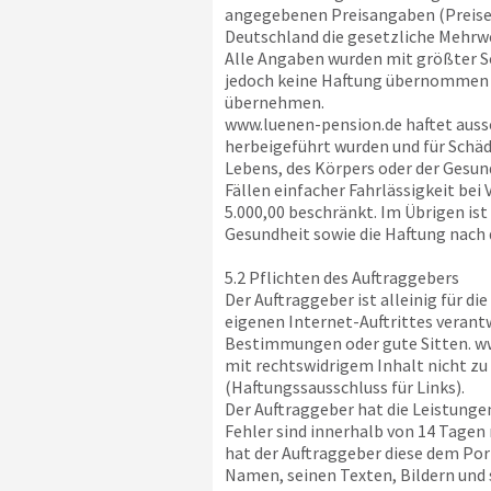
angegebenen Preisangaben (Preise a
Deutschland die gesetzliche Mehr
Alle Angaben wurden mit größter S
jedoch keine Haftung übernommen w
übernehmen.
www.luenen-pension.de
haftet auss
herbeigeführt wurden und für Schäde
Lebens, des Körpers oder der Gesund
Fällen einfacher Fahrlässigkeit be
5.000,00 beschränkt. Im Übrigen ist
Gesundheit sowie die Haftung nach
5.2 Pflichten des Auftraggebers
Der Auftraggeber ist alleinig für di
eigenen Internet-Auftrittes verant
Bestimmungen oder gute Sitten.
ww
mit rechtswidrigem Inhalt nicht zu
(Haftungssausschluss für Links).
Der Auftraggeber hat die Leistunge
Fehler sind innerhalb von 14 Tagen 
hat der Auftraggeber diese dem Po
Namen, seinen Texten, Bildern und 