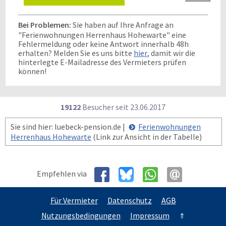
Bei Problemen:
Sie haben auf Ihre Anfrage an
"Ferienwohnungen Herrenhaus Hohewarte" eine
Fehlermeldung oder keine Antwort innerhalb 48h
erhalten? Melden Sie es uns bitte
hier
, damit wir die
hinterlegte E-Mailadresse des Vermieters prüfen
können!
19122
Besucher seit
2
3.0
6.2
0
1
7
Sie sind hier: luebeck-pension.de |
Ferienwohnungen
Herrenhaus Hohewarte
(Link zur Ansicht in der Tabelle)
Empfehlen via
Für Vermieter
Datenschutz
AGB
Nutzungsbedingungen
Impressum
⇑