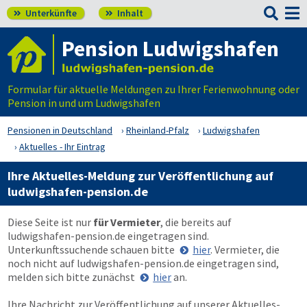

Unterkünfte
Inhalt


Pension Ludwigshafen
Formular für aktuelle Meldungen zu Ihrer Ferienwohnung oder
Pension in und um Ludwigshafen
Pensionen in Deutschland
Rheinland-Pfalz
Ludwigshafen
Aktuelles - Ihr Eintrag
Ihre Aktuelles-Meldung zur Veröffentlichung auf
ludwigshafen-pension.de
Diese Seite ist nur
für Vermieter
, die bereits auf
ludwigshafen-pension.de
eingetragen sind.
Unterkunftssuchende schauen bitte
hier
. Vermieter, die
noch nicht auf
ludwigshafen-pension.de
eingetragen sind,
melden sich bitte zunächst
hier
an.
Ihre Nachricht zur Veröffentlichung auf unserer Aktuelles-