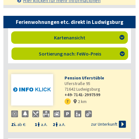
Hier klicken für mehr
Informationen
Ferienwohnungen etc. direkt in Ludwigsburg
Kartenansicht

Sortierung nach: FeWo-Preis

Pension Uferstüble
Uferstraße 95
71642
Ludwigsburg
+49-7141-2997599
2 km
7


zur Unterkunft
Zi.
ab €:
1
a.A.
2
a.A.

