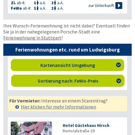
Zi.
ab €:
1
a.A.
2
a.A.



zur Unterkunft
FeWo
ab €:
1
a.A.
2
a.A.


Ihre Wunsch-Ferienwohnung ist nicht dabei? Eventuell finden
Sie ja in der nahegelegenen Porsche-Stadt eine
Ferienwohnung in Stuttgart
!
Ferienwohnungen etc. rund um Ludwigsburg
Kartenansicht Umgebung

Sortierung nach: FeWo-Preis

Für Vermieter:
Interesse an einem Stareintrag?
Hier klicken für mehr
Informationen
Hotel Gästehaus Hirsch
Remstalstraße 29