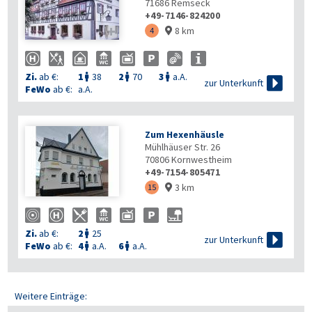
71686
Remseck
+49-7146-824200
8 km

4

Zi.
ab €:
1
38
2
70
3
a.A.




zur Unterkunft
FeWo
ab €:
a.A.
Zum Hexenhäusle
Mühlhäuser Str. 26
70806
Kornwestheim
+49-7154-805471
3 km
15

Zi.
ab €:
2
25


zur Unterkunft
FeWo
ab €:
4
a.A.
6
a.A.


Weitere Einträge: