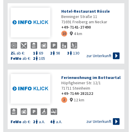
Hotel-Restaurant Rössle
Benninger Straße 11
71691
Freiberg am Neckar
+49-7141-27490
4 km
10

Zi.
ab €:
1
69
2
98
3
130




zur Unterkunft
FeWo
ab €:
2
105

Ferienwohnung im Bottwartal
Höpfigheimer Str. 12/1
71711
Steinheim
+49-7144-282122
12 km
2


zur Unterkunft
FeWo
ab €:
2
a.A.
4
a.A.

