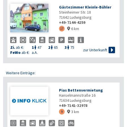
Gästezimmer Kleinle-Bühler
Steinheimer Str. 18
71642
Ludwigsburg
+49-7144-4259
6 km

17

Zi.
ab €:
1
47
2
65
3
75




zur Unterkunft
FeWo
ab €:
a.A.
Weitere Einträge:
Pias Bettenvermietung
Hanselmannstraße 16
71634
Ludwigsburg
+49-7141-32978
3 km
9
