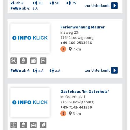
Zi.
ab €:
1
30
2
50
3
75




zur Unterkunft
FeWo
ab €:
a.A.
Ferienwohnung Maurer
Irisweg 23
71642
Ludwigsburg
+49-160-2533966
7 km
1


zur Unterkunft
FeWo
ab €:
1
a.A.
6
a.A.


Gästehaus 'Im Osterholz'
Im Osterholz 1
71636
Ludwigsburg
+49-7141-441260
3 km
8
