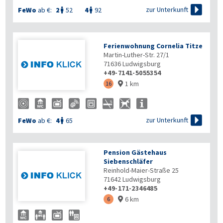

zur Unterkunft
FeWo
ab €:
2
52
4
92


Ferienwohnung Cornelia Titze
Martin-Luther-Str. 27/1
71636
Ludwigsburg
+49-7141-5055354
1 km
16


zur Unterkunft
FeWo
ab €:
4
65

Pension Gästehaus
Siebenschläfer
Reinhold-Maier-Straße 25
71642
Ludwigsburg
+49-171-2346485
6 km
6
