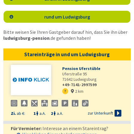
rund um Ludwigsburg

Bitte weisen Sie Ihren Gastgeber darauf hin, dass Sie ihn über
ludwigsburg-pension
.de
gefunden haben!
Stareinträge in und um Ludwigsburg
Pension Uferstüble
Uferstraße 95
71642
Ludwigsburg
+49-7141-2997599
2 km
7


zur Unterkunft
Zi.
ab €:
1
a.A.
2
a.A.


Für Vermieter:
Interesse an einem Stareintrag?