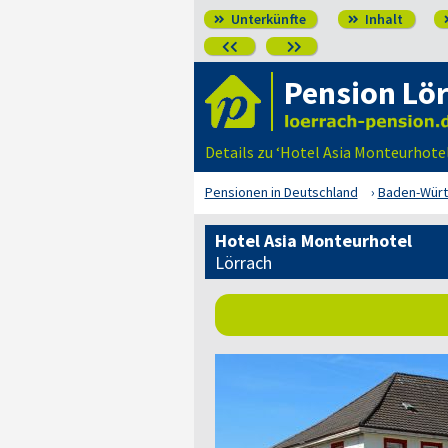
Unterkünfte
Inhalt




Pension Lö
Details zu ‘Hotel Asia Monteurhote
Pensionen in Deutschland
Baden-Wür
Hotel Asia Monteurhotel
Lörrach