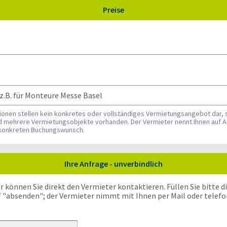
Preise
z.B. für Monteure Messe Basel
tionen stellen kein konkretes oder vollständiges Vermietungsangebot dar, 
nd mehrere Vermietungsobjekte vorhanden. Der Vermieter nennt Ihnen auf A
n konkreten Buchungswunsch.
Ihre Anfrage - unverbindlich
önnen Sie direkt den Vermieter kontaktieren. Füllen Sie bitte die
f "absenden"; der Vermieter nimmt mit Ihnen per Mail oder telefo