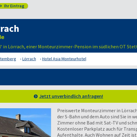
Ihr Eintrag

rrach
l‘ in Lörrach, einer Monteurzimmer-Pension im südlichen OT Stet
ttemberg
Lörrach
Hotel Asia Monteurhotel
Jetzt unverbindlich anfragen!
Preiswerte Monteurzimmer in Lörrach 
der S-Bahn und dem Auto sind Sie in w
Zimmer ohne Bad mit Sat-TV und sch
Kostenloser Parkplatz auch für Transp
Aufenthalte. Auch Wohnen auf Zeit ist