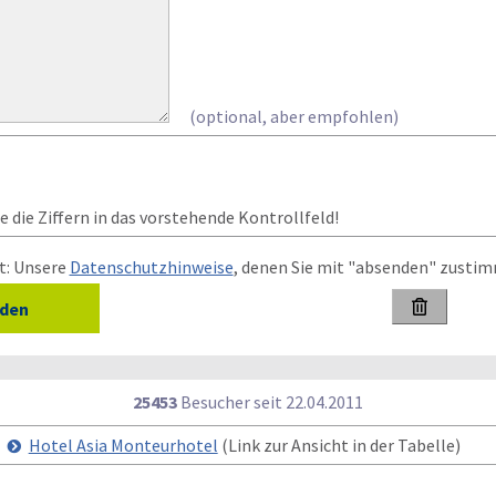
(optional, aber empfohlen)
 die Ziffern in das vorstehende Kontrollfeld!
t: Unsere
Datenschutzhinweise
, denen Sie mit "absenden" zusti

25453
Besucher seit
2
2.0
4.2
0
1
1
|
Hotel Asia Monteurhotel
(Link zur Ansicht in der Tabelle)