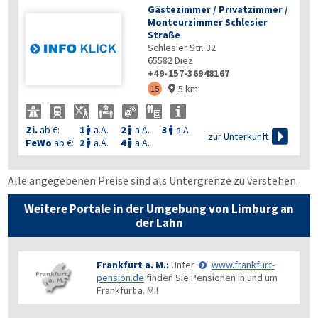
Gästezimmer / Privatzimmer /
Monteurzimmer Schlesier
Straße
Schlesier Str. 32
65582
Diez
+49-157-36948167
5 km
15

Zi.
ab €:
1
a.A.
2
a.A.
3
a.A.




zur Unterkunft
FeWo
ab €:
2
a.A.
4
a.A.


Alle angegebenen Preise sind als Untergrenze zu verstehen.
Weitere Portale in der Umgebung von Limburg an
der Lahn
Frankfurt a. M.:
Unter
www.frankfurt-
pension.de
finden Sie Pensionen in und um
Frankfurt a. M.!