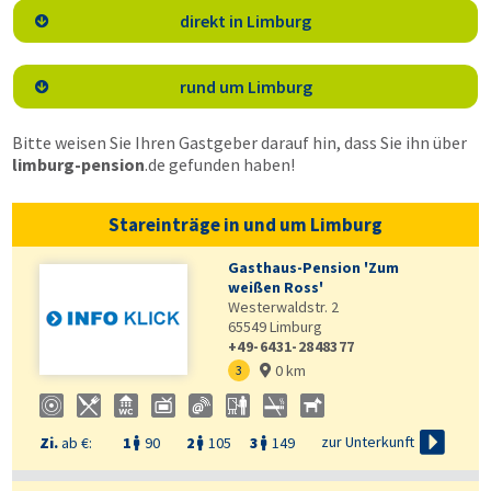
direkt in Limburg

rund um Limburg

Bitte weisen Sie Ihren Gastgeber darauf hin, dass Sie ihn über
limburg-pension
.de
gefunden haben!
Stareinträge in und um Limburg
Gasthaus-Pension 'Zum
weißen Ross'
Westerwaldstr. 2
65549
Limburg
+49-6431-2848377
0 km
3


zur Unterkunft
Zi.
ab €:
1
90
2
105
3
149


