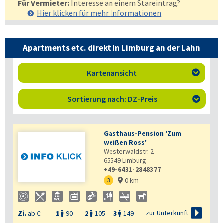
Für Vermieter:
Interesse an einem Stareintrag?
Hier klicken für mehr
Informationen
Apartments etc. direkt in Limburg an der Lahn
Kartenansicht

Sortierung nach: DZ-Preis

Gasthaus-Pension 'Zum
weißen Ross'
Westerwaldstr. 2
65549
Limburg
+49-6431-2848377
0 km
3


zur Unterkunft
Zi.
ab €:
1
90
2
105
3
149


