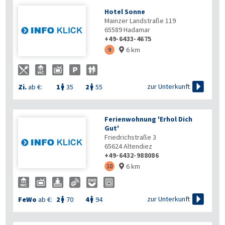
Hotel Sonne
Mainzer Landstraße 119
65589
Hadamar
+49-6433-4675
6 km
9


zur Unterkunft
Zi.
ab €:
1
35
2
55


Ferienwohnung 'Erhol Dich
Gut'
Friedrichstraße 3
65624
Altendiez
+49-6432-988086
6 km
10


zur Unterkunft
FeWo
ab €:
2
70
4
94

