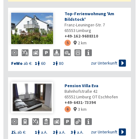
Top-Ferienwohnung 'Am
Bildstock'
Franz-Leuninger-Str. 7
65553
Limburg
+49-162-9688310
2 km
5


zur Unterkunft
FeWo
ab €:
1
60
2
80


Pension Villa Eva
Bahnhofstraße 42
65552
Limburg OT Eschhofen
+49-6431-73394
3 km
6


zur Unterkunft
Zi.
ab €:
1
a.A.
2
a.A.
3
a.A.


