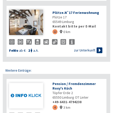
Plötze.N˚17 Ferienwohnung
Plötze 17
65549
Limburg
Kontakt bitte per E-Mail
0 km
12


zur Unterkunft
FeWo
ab €:
2
a.A.

Weitere Einträge:
Pension / Fremdenzimmer
Roxy's Küch
Töpfer Erde 2
65550
Limburg OT Linter
+49-6431-4794238
3 km
4
