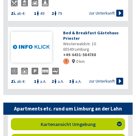

zur Unterkunft
Zi.
ab €:
1
49
2
79


Bed & Breakfast Gästehaus
Priester
Westerwaldstr. 10
65549
Limburg
+49-6431-584788
0 km
7


zur Unterkunft
Zi.
ab €:
1
a.A.
2
a.A.
3
a.A.



Apartments etc. rund um Limburg an der Lahn
Kartenansicht Umgebung
