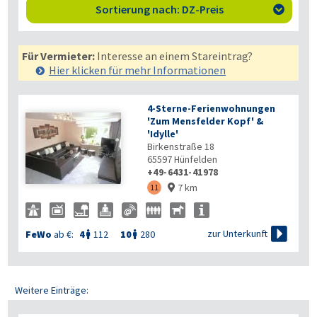
Sortierung nach: DZ-Preis

Für Vermieter:
Interesse an einem Stareintrag?
Hier klicken für mehr
Informationen
4-Sterne-Ferienwohnungen
'Zum Mensfelder Kopf' &
'Idylle'
Birkenstraße 18
65597
Hünfelden
+49-6431-41978
7 km
11


zur Unterkunft
FeWo
ab €:
4
112
10
280


Weitere Einträge: