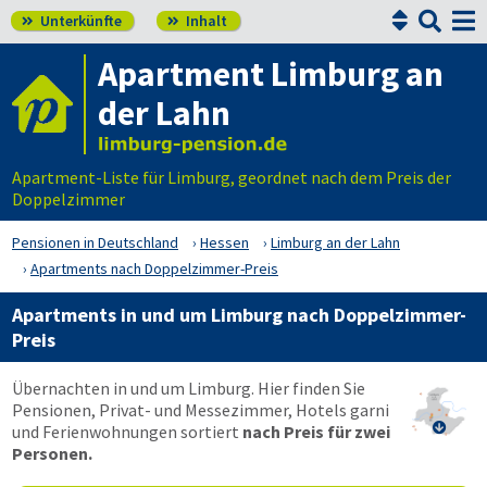


Unterkünfte
Inhalt


Apartment Limburg an
der Lahn
Apartment-Liste für Limburg, geordnet nach dem Preis der
Doppelzimmer
Pensionen in Deutschland
Hessen
Limburg an der Lahn
Apartments nach Doppelzimmer-Preis
Apartments in und um Limburg nach Doppelzimmer-
Preis
Übernachten in und um Limburg. Hier finden Sie
Pensionen, Privat- und Messezimmer, Hotels garni

und Ferienwohnungen sortiert
nach Preis für zwei
Personen.