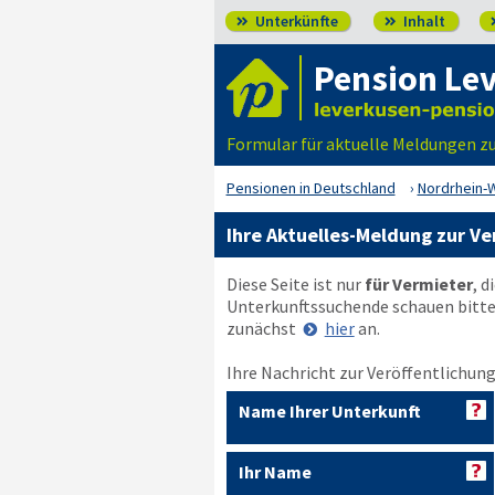
Unterkünfte
Inhalt


Pension Le
Formular für aktuelle Meldungen z
Pensionen in Deutschland
Nordrhein-
Ihre Aktuelles-Meldung zur Ve
Diese Seite ist nur
für Vermieter
, d
Unterkunftssuchende schauen bitt
zunächst
hier
an.
Ihre Nachricht zur Veröffentlichung
Name Ihrer Unterkunft
Ihr Name