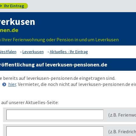
Ihr Eintrag

verkusen
u Ihrer Ferienwohnung oder Pension in und um Leverkusen
Westfalen
Leverkusen
Aktuelles - Ihr Eintrag
röffentlichung auf leverkusen-pensionen.de
ie bereits auf
leverkusen-pensionen.de
eingetragen sind.
e
hier
. Vermieter, die noch nicht auf
leverkusen-pensionen.de
ei
 auf unserer Aktuelles-Seite:
(z.B. Ferienw
(z.B. Friedric