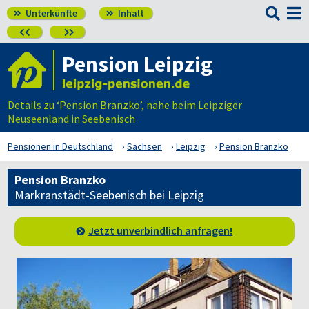

Unterkünfte
Inhalt




Pension Leipzig
Details zu ‘Pension Branzko’, nahe beim Leipziger
Neuseenland in Seebenisch
Pensionen in Deutschland
Sachsen
Leipzig
Pension Branzko
Pension Branzko
Markranstädt-Seebenisch bei Leipzig
Jetzt unverbindlich anfragen!