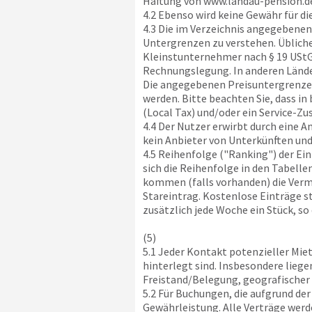
Haftung von
www.landau-pension.d
4.2 Ebenso wird keine Gewähr für d
4.3 Die im Verzeichnis angegebenen 
Untergrenzen zu verstehen. Übliche
Kleinstunternehmer nach § 19 UStG w
Rechnungslegung. In anderen Lände
Die angegebenen Preisuntergrenze
werden. Bitte beachten Sie, dass i
(Local Tax) und/oder ein Service-Zu
4.4 Der Nutzer erwirbt durch eine 
kein Anbieter von Unterkünften und
4.5 Reihenfolge ("Ranking") der Ein
sich die Reihenfolge in den Tabell
kommen (falls vorhanden) die Vermi
Stareintrag. Kostenlose Einträge s
zusätzlich jede Woche ein Stück, so
(5)
5.1 Jeder Kontakt potenzieller Mie
hinterlegt sind. Insbesondere liege
Freistand/Belegung, geografischer
5.2 Für Buchungen, die aufgrund de
Gewährleistung. Alle Verträge werd