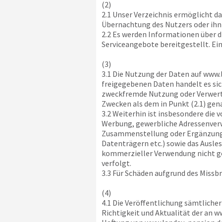
(2)
2.1 Unser Verzeichnis ermöglicht d
Übernachtung des Nutzers oder ihn
2.2 Es werden Informationen über d
Serviceangebote bereitgestellt. Ei
(3)
3.1 Die Nutzung der Daten auf
www.l
freigegebenen Daten handelt es sic
zweckfremde Nutzung oder Verwertu
Zwecken als dem in Punkt (2.1) gen
3.2 Weiterhin ist insbesondere die 
Werbung, gewerbliche Adressenverwe
Zusammenstellung oder Ergänzung vo
Datenträgern etc.) sowie das Ausle
kommerzieller Verwendung nicht g
verfolgt.
3.3 Für Schäden aufgrund des Missb
(4)
4.1 Die Veröffentlichung sämtliche
Richtigkeit und Aktualität der an
ww