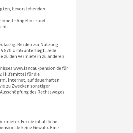
tigten, bevorstehenden
ktionelle Angebote und
cht.
zulässig. Bei den zur Nutzung
§ 87b UrhG unterliegt. Jede
e zu den Vermietern zu anderen
hnisses
www.landau-pension.de
für
Hilfsmittel für die
m, Internet, auf dauerhaften
wie zu Zwecken sonstiger
r Ausschöpfung des Rechtsweges
.
rmieter. Für die inhaltliche
ension.de
keine Gewähr. Eine