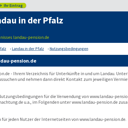
Ihr Eintrag

dau in der Pfalz
nisses landau-pension.de
falz
Landau in der Pfalz
Nutzungsbedingungen
ndau-pension.de
on.de
- Ihrem Verzeichnis für Unterkünfte in und um Landau. Unte
ussuchen und nehmen dann direkt Kontakt zum jeweiligen Vermiete
 Nutzungsbedingungen für die Verwendung von
www.landau-pensio
achtung.de u.a., im Folgenden unter
www.landau-pension.de
zusa
für jeden Nutzer der Internetseiten von
www.landau-pension.de
.