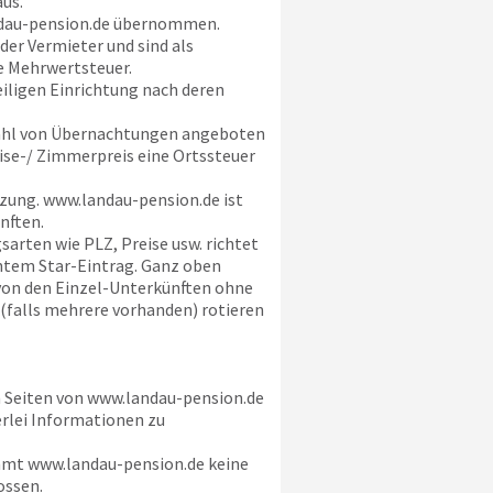
us.
au-pension.de
übernommen.
der Vermieter und sind als
e Mehrwertsteuer.
eiligen Einrichtung nach deren
ahl von Übernachtungen angeboten
eise-/ Zimmerpreis eine Ortssteuer
tzung.
www.landau-pension.de
ist
nften.
arten wie PLZ, Preise usw. richtet
chtem Star-Eintrag. Ganz oben
 von den Einzel-Unterkünften ohne
 (falls mehrere vorhanden) rotieren
n Seiten von
www.landau-pension.de
erlei Informationen zu
mmt
www.landau-pension.de
keine
ossen.