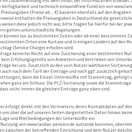
e
im Zusammenhang mit dem Inhalt der Informationen scheidet a
ie Verfügbarkeit und technisch einwandfreie Funktion von
www.land
Preisangaben (Preise ab ... €) basieren ebenfalls auf den Angaben 
rweise enthalten die Preisangaben in Deutschland die gesetzlich
eisen diese jedoch nicht aus; bitte fragen Sie hierfür bei der jew
rn gelten unterschiedliche Regelungen.
n können nur zu bestimmten Zeiten oder ab einer bestimmten Z
n bestimmten Orten eine Kurtaxe und in einigen Ländern auf den R
schlag (Service Charge) erhoben wird.
Anfrage keinerlei Recht auf eine Zusicherung einer bestimmten Nu
 kein Erfüllungsgehilfe von Anbietern und Vertrieben von Unterkü
träge bei uns: Zusätzlich zu den vom Nutzer wählbaren Sortierungs
en auch nach dem Tarif der Einträge und nach ggf. zusätzlich gebu
ttlungen, dann die Einzel-Unterkünfte mit Stareintrag, gefolgt
tehen ganz am Schluss. Die PLZ-Sortierung sowie die Stareinträge
 dass nicht immer die gleichen Einträge ganz oben sind.
ter erfolgt direkt mit den Vermietern, deren Kontaktdaten auf de
n uns über die auf unseren Seiten dargestellten Daten hinaus kein
 Lage und Mietbedingungen der Unterkünfte vor.
r Nutzung von
www.landau-pension.de
zustande kommen, überni
en zwischen der betreffenden Einrichtung und dem Nutzer geschl