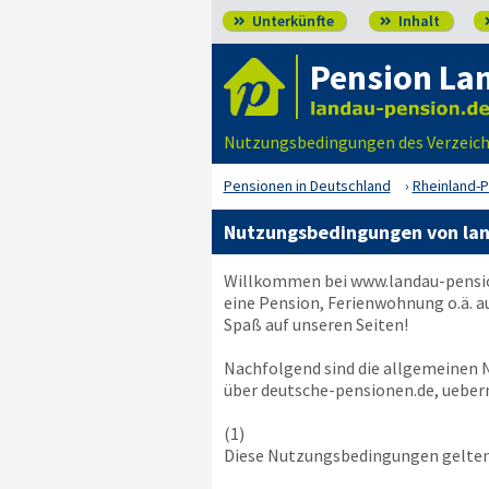
Unterkünfte
Inhalt


Pension Lan
Nutzungsbedingungen des Verzeich
Pensionen in Deutschland
Rheinland-P
Nutzungsbedingungen von la
Willkommen bei
www.landau-pensi
eine Pension, Ferienwohnung o.ä. a
Spaß auf unseren Seiten!
Nachfolgend sind die allgemeinen
über deutsche-pensionen.de, uebern
(1)
Diese Nutzungsbedingungen gelten 