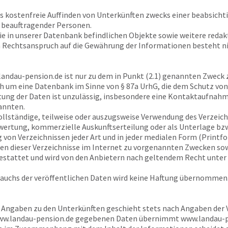
as kostenfreie Auffinden von Unterkünften zwecks einer beabsich
 beauftragender Personen.
ie in unserer Datenbank befindlichen Objekte sowie weitere reda
n Rechtsanspruch auf die Gewährung der Informationen besteht ni
andau-pension.de
ist nur zu dem in Punkt (2.1) genannten Zweck 
h um eine Datenbank im Sinne von § 87a UrhG, die dem Schutz von 
ng der Daten ist unzulässig, insbesondere eine Kontaktaufnahm
annten.
vollständige, teilweise oder auszugsweise Verwendung des Verzeic
rtung, kommerzielle Auskunftserteilung oder als Unterlage bzw. 
n Verzeichnissen jeder Art und in jeder medialen Form (Printfor
sen dieser Verzeichnisse im Internet zu vorgenannten Zwecken so
estattet und wird von den Anbietern nach geltendem Recht unte
rauchs der veröffentlichen Daten wird keine Haftung übernommen
r Angaben zu den Unterkünften geschieht stets nach Angaben der Ve
w.landau-pension.de
gegebenen Daten übernimmt
www.landau-p