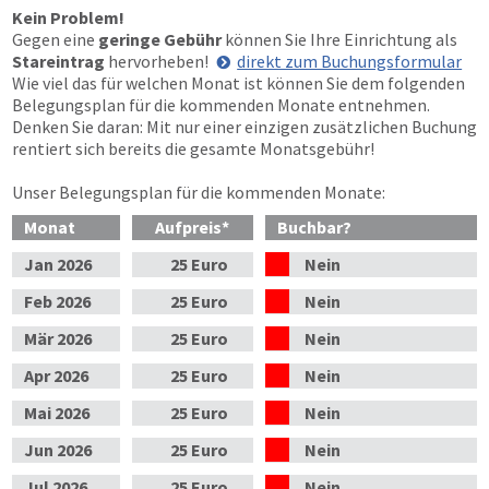
Kein Problem!
Gegen eine
geringe Gebühr
können Sie Ihre Einrichtung als
Stareintrag
hervorheben!
direkt zum Buchungsformular
Wie viel das für welchen Monat ist können Sie dem folgenden
Belegungsplan für die kommenden Monate entnehmen.
Denken Sie daran: Mit nur einer einzigen zusätzlichen Buchung
rentiert sich bereits die gesamte Monatsgebühr!
Unser Belegungsplan für die kommenden Monate:
Monat
Aufpreis
*
Buchbar?
Jan
2026
25 Euro
Nein
Feb
2026
25 Euro
Nein
Mär
2026
25 Euro
Nein
Apr
2026
25 Euro
Nein
Mai
2026
25 Euro
Nein
Jun
2026
25 Euro
Nein
Jul
2026
25 Euro
Nein