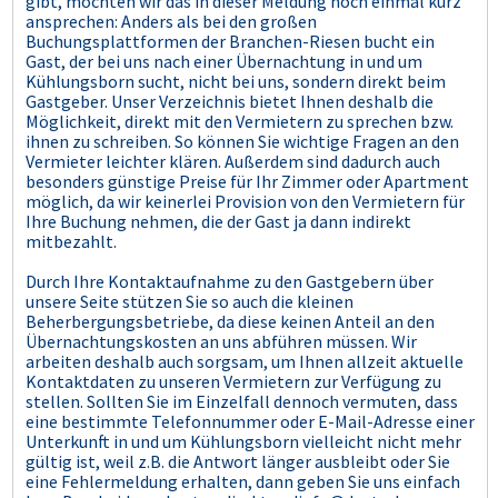
gibt, möchten wir das in dieser Meldung noch einmal kurz
ansprechen: Anders als bei den großen
Buchungsplattformen der Branchen-Riesen bucht ein
Gast, der bei uns nach einer Übernachtung in und um
Kühlungsborn sucht, nicht bei uns, sondern direkt beim
Gastgeber. Unser Verzeichnis bietet Ihnen deshalb die
Möglichkeit, direkt mit den Vermietern zu sprechen bzw.
ihnen zu schreiben. So können Sie wichtige Fragen an den
Vermieter leichter klären. Außerdem sind dadurch auch
besonders günstige Preise für Ihr Zimmer oder Apartment
möglich, da wir keinerlei Provision von den Vermietern für
Ihre Buchung nehmen, die der Gast ja dann indirekt
mitbezahlt.
Durch Ihre Kontaktaufnahme zu den Gastgebern über
unsere Seite stützen Sie so auch die kleinen
Beherbergungsbetriebe, da diese keinen Anteil an den
Übernachtungskosten an uns abführen müssen. Wir
arbeiten deshalb auch sorgsam, um Ihnen allzeit aktuelle
Kontaktdaten zu unseren Vermietern zur Verfügung zu
stellen. Sollten Sie im Einzelfall dennoch vermuten, dass
eine bestimmte Telefonnummer oder E-Mail-Adresse einer
Unterkunft in und um Kühlungsborn vielleicht nicht mehr
gültig ist, weil z.B. die Antwort länger ausbleibt oder Sie
eine Fehlermeldung erhalten, dann geben Sie uns einfach