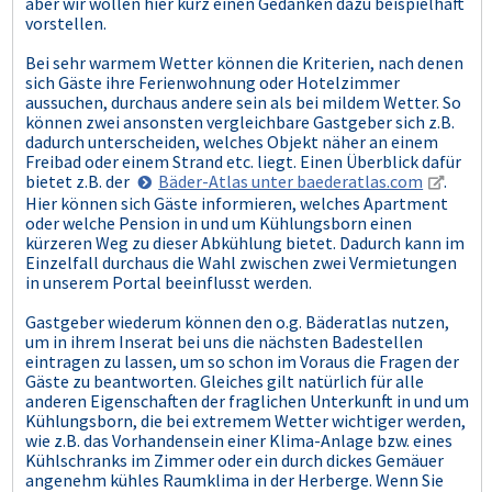
aber wir wollen hier kurz einen Gedanken dazu beispielhaft
vorstellen.
Bei sehr warmem Wetter können die Kriterien, nach denen
sich Gäste ihre Ferienwohnung oder Hotelzimmer
aussuchen, durchaus andere sein als bei mildem Wetter. So
können zwei ansonsten vergleichbare Gastgeber sich z.B.
dadurch unterscheiden, welches Objekt näher an einem
Freibad oder einem Strand etc. liegt. Einen Überblick dafür
bietet z.B. der
Bäder-Atlas unter baederatlas.com
.
Hier können sich Gäste informieren, welches Apartment
oder welche Pension in und um Kühlungsborn einen
kürzeren Weg zu dieser Abkühlung bietet. Dadurch kann im
Einzelfall durchaus die Wahl zwischen zwei Vermietungen
in unserem Portal beeinflusst werden.
Gastgeber wiederum können den o.g. Bäderatlas nutzen,
um in ihrem Inserat bei uns die nächsten Badestellen
eintragen zu lassen, um so schon im Voraus die Fragen der
Gäste zu beantworten. Gleiches gilt natürlich für alle
anderen Eigenschaften der fraglichen Unterkunft in und um
Kühlungsborn, die bei extremem Wetter wichtiger werden,
wie z.B. das Vorhandensein einer Klima-Anlage bzw. eines
Kühlschranks im Zimmer oder ein durch dickes Gemäuer
angenehm kühles Raumklima in der Herberge. Wenn Sie