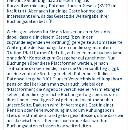
relevante Änderung, da ab diesem Tag das
Kurzzeitvermietung-Datenaustausch-Gesetz (KVDG) in
Kraft tritt. Aber auch für einige Gäste könnte das
interessant sein, da das Gesetz die Weitergabe ihrer
Buchungsdaten betrifft.
Wichtig zu wissen für Sie als Nutzer unserer Seiten ist
dabei, dass die in diesem Gesetz (bzw. in der
zugrundeliegenden Verordnung) geregelte automatisierte
Weitergabe der Buchungsdaten nur die sogenannten
'Online-Plattformen' betrifft, auf denen man buchen kann,
ohne dafür Kontakt zum Gastgeber aufzunehmen. Nur
Buchungen über diese Plattformen werden, je nach
Teilnahme der Gemeinde, in der die Unterkunft liegt, ggf.
an eine zentrale Stelle gemeldet. Daher betrifft diese
Datenweitergabe NICHT unser Verzeichnis kuehlungsborn-
pension.de: Hier kann man zwar auch, wie bei den
'Plattformen', die Angebote verschiedener Vermietungen
sehen, aber die eigentliche Buchung erfolgt bei uns stets
direkt beim jeweiligen Gastgeber und nicht mehr über
unsere Seite. Dadurch wird Ihr Vertrag als Gast in einer
Pension oder Ferienwohnung in und um Kühlungsborn
stets direkt mit dem Gastgeber geschlossen, ohne dass wir
uns dazwischen stellen und auch ohne dass wir Ihre
Buchungsdaten erfassen bzw. weiterleiten.