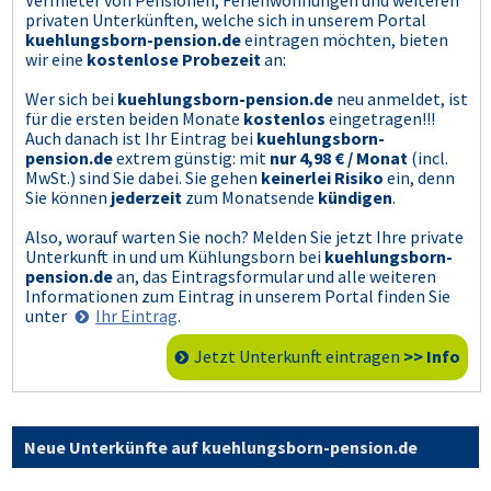
privaten Unterkünften, welche sich in unserem Portal
kuehlungsborn-pension.de
eintragen möchten, bieten
wir eine
kostenlose Probezeit
an:
Wer sich bei
kuehlungsborn-pension.de
neu anmeldet, ist
für die ersten beiden Monate
kostenlos
eingetragen!!!
Auch danach ist Ihr Eintrag bei
kuehlungsborn-
pension.de
extrem günstig: mit
nur 4,98 € / Monat
(incl.
MwSt.) sind Sie dabei. Sie gehen
keinerlei Risiko
ein, denn
Sie können
jederzeit
zum Monatsende
kündigen
.
Also, worauf warten Sie noch? Melden Sie jetzt Ihre private
Unterkunft in und um Kühlungsborn bei
kuehlungsborn-
pension.de
an, das Eintragsformular und alle weiteren
Informationen zum Eintrag in unserem Portal finden Sie
unter
Ihr Eintrag
.
Jetzt Unterkunft eintragen
>> Info
Neue Unterkünfte auf kuehlungsborn-pension.de